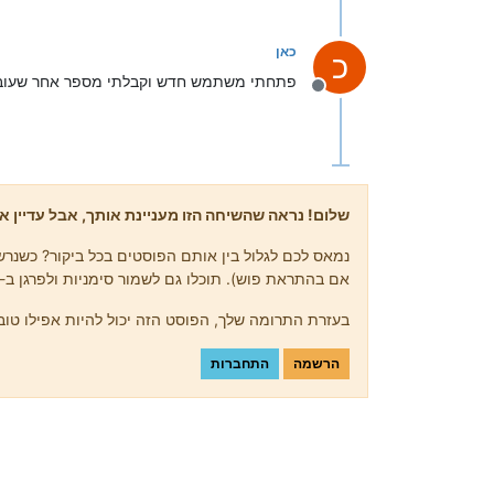
כאן
כ
פתחתי משתמש חדש וקבלתי מספר אחר שעוב
מנותק
שלום! נראה שהשיחה הזו מעניינת אותך, אבל עדיין אי
נמאס לכם לגלול בין אותם הפוסטים בכל ביקור? כשנרשמ
אם בהתראת פוש). תוכלו גם לשמור סימניות ולפרגן ב-upvote לפוסטים כדי להביע הערכה לחברי קהילה אחרים.
בעזרת התרומה שלך, הפוסט הזה יכול להיות אפילו טוב 
הרשמה
התחברות