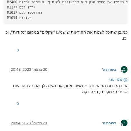
M2480 אנא הקישו את מספר הנקודות שברצונכם להוסיף וסולמית לסיום.

M1177 ירדו לכם

M1017 התווספו לכם

כמובן שתוכל לשנות את ההודעות שישמעו "שקלים" במקום "נקודות", וכו
וכו.
0
ב
בעזרת ה'
20 בדצמ׳ 2023, 20:43
מנותק
@
המנייעס
אז בהגדרות הזיהוי תגדיר משהו אחר, אני משנה לך את זה בהודעות
שכתבתי מקודם, חכה דקה
0
ב
בעזרת ה'
20 בדצמ׳ 2023, 20:54
מנותק