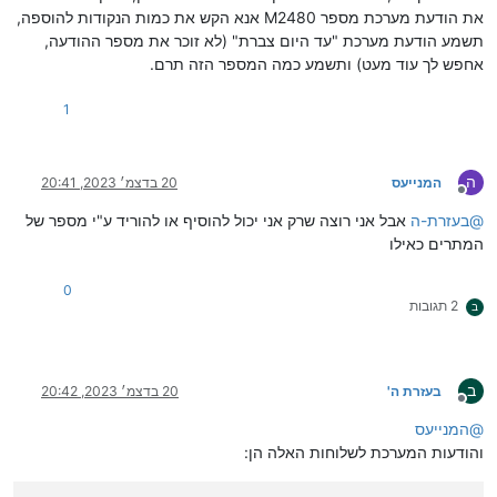
את הודעת מערכת מספר M2480 אנא הקש את כמות הנקודות להוספה,
תשמע הודעת מערכת "עד היום צברת" (לא זוכר את מספר ההודעה,
אחפש לך עוד מעט) ותשמע כמה המספר הזה תרם.
1
ה
המנייעס
20 בדצמ׳ 2023, 20:41
מנותק
@
בעזרת-ה
אבל אני רוצה שרק אני יכול להוסיף או להוריד ע"י מספר של
המתרים כאילו
0
2 תגובות
ב
ב
בעזרת ה'
20 בדצמ׳ 2023, 20:42
מנותק
@
המנייעס
והודעות המערכת לשלוחות האלה הן: