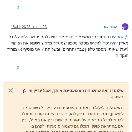
0
ה
המנייעס
23 בדצמ׳ 2023, 18:41
מנותק
@
המנייעס
הסתבכתי ממש אני יסביר אני רוצה להגדיר שבשלוחה 3 כל
מאזין יהיה יכול להקיש מספר טלפון שמוגדר מראש וישמע את הניקוד
(יעד) שאותו מספר טלפון צבר (התרים) ובשלוחה 7 אני מוסיף או מוריד
הנקדות
0
שלום! נראה שהשיחה הזו מעניינת אותך, אבל עדיין אין לך
חשבון.
נמאס לכם לגלול בין אותם הפוסטים בכל ביקור? כשנרשמים
לחשבון, תמיד תחזרו בדיוק למקום שבו הייתם קודם, ותוכלו
לבחור לקבל התראות על תגובות חדשות (בין אם במייל, ובין
אם בהתראת פוש). תוכלו גם לשמור סימניות ולפרגן ב-