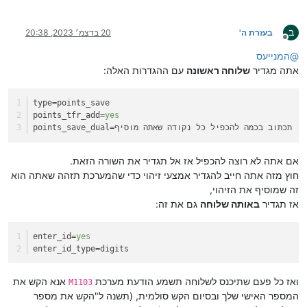
ב
בעזרת ה'
20 בדצמ׳ 2023, 20:38
מנותק
@
המנייעס
אתה מגדיר
שלוחה ראשונה
עם ההגדרות האלה:
type
=points_save
points_tfr_add
=
yes
כאן תכתוב בכמה להכפיל כל נקודה שאתה מוסיף
points_save_dual
אם אתה לא רוצה להכפיל אז אל תגדיר את השורה הזאת.
חוץ מזה אתה חייב להגדיר אמצעי זיהוי כדי שהמערכת תזהה שאתה הוא
זה שמוסיף את הזיהוי,
אז תגדיר
באותה שלוחה
גם את זה:
enter_id
=
yes
enter_id_type
=digits
ואז כל פעם שתיכנס לשלוחה תשמע הודעת מערכת
אנא הקש את
M1103
המספר האישי שלך ובסיום הקש סולמית, (תשנה ל"הקש את מספר