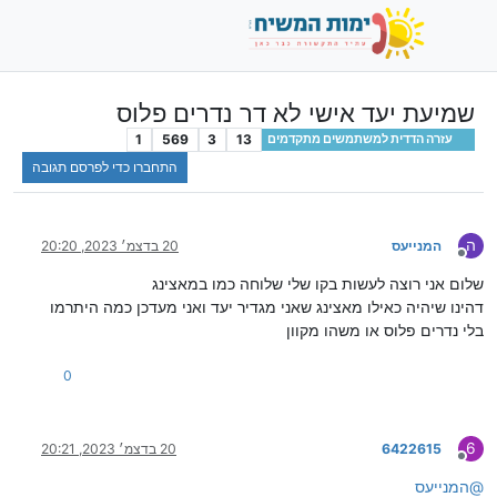
שמיעת יעד אישי לא דר נדרים פלוס
1
569
3
13
עזרה הדדית למשתמשים מתקדמים
התחברו כדי לפרסם תגובה
ה
המנייעס
20 בדצמ׳ 2023, 20:20
מנותק
שלום אני רוצה לעשות בקו שלי שלוחה כמו במאצינג
דהינו שיהיה כאילו מאצינג שאני מגדיר יעד ואני מעדכן כמה היתרמו
בלי נדרים פלוס או משהו מקוון
0
6
6422615
20 בדצמ׳ 2023, 20:21
מנותק
@
המנייעס