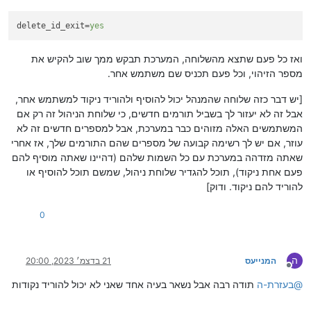
delete_id_exit
=
yes
ואז כל פעם שתצא מהשלוחה, המערכת תבקש ממך שוב להקיש את
מספר הזיהוי, וכל פעם תכניס שם משתמש אחר.
[יש דבר כזה שלוחה שהמנהל יכול להוסיף ולהוריד ניקוד למשתמש אחר,
אבל זה לא יעזור לך בשביל תורמים חדשים, כי שלוחת הניהול זה רק אם
המשתמשים האלה מזוהים כבר במערכת, אבל למספרים חדשים זה לא
עוזר, אם יש לך רשימה קבועה של מספרים שהם התורמים שלך, אז אחרי
שאתה מזדהה במערכת עם כל השמות שלהם (דהיינו שאתה מוסיף להם
פעם אחת ניקוד), תוכל להגדיר שלוחת ניהול, שמשם תוכל להוסיף או
להוריד להם ניקוד. ודוק]
0
ה
המנייעס
21 בדצמ׳ 2023, 20:00
מנותק
@
בעזרת-ה
תודה רבה אבל נשאר בעיה אחד שאני לא יכול להוריד נקודות