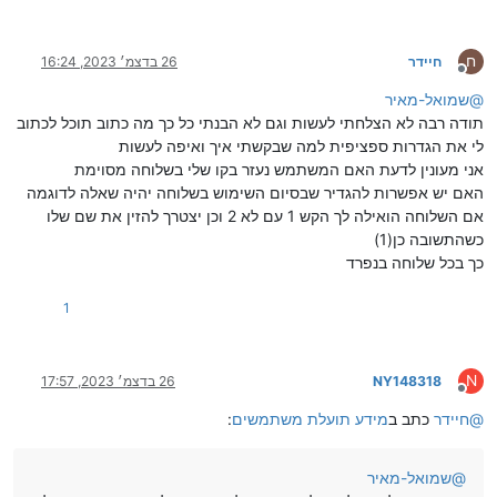
ח
חיידר
26 בדצמ׳ 2023, 16:24
מנותק
@
שמואל-מאיר
תודה רבה לא הצלחתי לעשות וגם לא הבנתי כל כך מה כתוב תוכל לכתוב
לי את הגדרות ספציפית למה שבקשתי איך ואיפה לעשות
אני מעונין לדעת האם המשתמש נעזר בקו שלי בשלוחה מסוימת
האם יש אפשרות להגדיר שבסיום השימוש בשלוחה יהיה שאלה לדוגמה
אם השלוחה הואילה לך הקש 1 עם לא 2 וכן יצטרך להזין את שם שלו
כשהתשובה כן(1)
כך בכל שלוחה בנפרד
1
N
NY148318
26 בדצמ׳ 2023, 17:57
מנותק
@
חיידר
כתב ב
מידע תועלת משתמשים
:
@
שמואל-מאיר