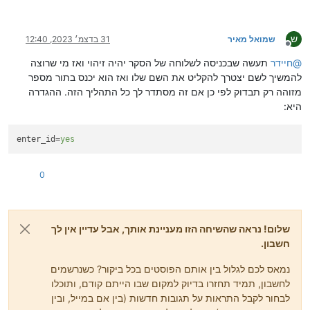
ש
שמואל מאיר
31 בדצמ׳ 2023, 12:40
מנותק
@
חיידר
תעשה שבכניסה לשלוחה של הסקר יהיה זיהוי ואז מי שרוצה
להמשיך לשם יצטרך להקליט את השם שלו ואז הוא יכנס בתור מספר
מזוהה רק תבדוק לפי כן אם זה מסתדר לך כל התהליך הזה. ההגדרה
היא:
enter_id
=
yes
0
שלום! נראה שהשיחה הזו מעניינת אותך, אבל עדיין אין לך
חשבון.
נמאס לכם לגלול בין אותם הפוסטים בכל ביקור? כשנרשמים
לחשבון, תמיד תחזרו בדיוק למקום שבו הייתם קודם, ותוכלו
לבחור לקבל התראות על תגובות חדשות (בין אם במייל, ובין