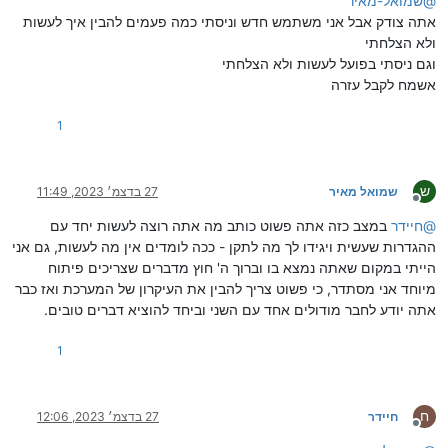
@
שמואל-מאיר
אתה צודק אבל אני משתמש חדש וניסתי כמה פעמים להבין איך לעשות
ולא הצלחתי
וגם ניסתי בפועל לעשות ולא הצלחתי
אשמח לקבל עזרה
1
ש
שמואל מאיר
27 בדצמ׳ 2023, 11:49
מנותק
@
חיידר
במצב כזה אתה פשוט כותב מה אתה רוצה לעשות יחד עם
ההגדרות שעשית ויגידו לך מה לתקן - ככה לומדים אין מה לעשות, גם אני
הייתי במקום שאתה נמצא בו וברוך ה' חוץ מדברים שצריכים פיתוח
מיוחד אני מסתדר, כי פשוט צריך להבין את העיקרון של המערכת ואז כבר
אתה יודע לחבר מודולים אחד עם השני וביחד להוציא דברים טובים.
1
ח
חיידר
27 בדצמ׳ 2023, 12:06
מנותק