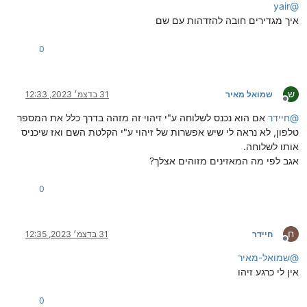
yair
@
איך מגדירים חובה להזדהות עם שם
0
ש
שמואל מאיר
31 בדצמ׳ 2023, 12:33
מנותק
@
חיידר
אם הוא נכנס לשלוחה ע"י זיהוי זה מזהה בדרך כלל את המספר
טלפון, לא נראה לי שיש אפשרות של זיהוי ע"י הקלטת השם ואז שיכניס
אותו לשלוחה.
אגב לפי מה המאזינים מזוהים אצלך?
0
ח
חיידר
31 בדצמ׳ 2023, 12:35
מנותק
@
שמואל-מאיר
אין לי כרגע זיהו
0