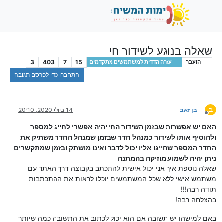
שאלה בנוגע לשידור חי
3
403
7
15
הועבר
עזרה הדדית למשתמשים מתקדמים
התחברו כדי לפרסם תגובה
ב
בן זאב
14 ביולי 2020, 20:10
מנותק
האם יש אפשרות שבזמן השידור החי יהיה אפשרי לחייג למספר
ולהוסיף אותו לשידור כמנהל חדר שבזמן שמנהל החדר משתיק את
החדר המספר שחייגו אליו יכול לדבר ואינו מושתק ובזמן שמתקשרים
ניתן יהיה לשמוע מוזיקה בהמתנה
שאלה נוספת איך אני יכול אישית להתכתב בקבוצה דרך האתר עם
משתמש אישי ללא שכל המשתמשים יוכלו לראות את ההתכתבות
תודה רבה!!!
בהצלחה רבה!
באם למישהו יש תשובה אם הוא יכול לכתוב את התשובה כמה שיותר