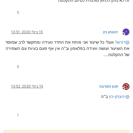
זה לא נותן ללחוץ סולמית לסיום ההקלטה
0
י
יהונתן כץ
15 ביולי 2020, 13:51
מנותק
@
דורש1
אצלי כל שיעור אני פותח את החדר וועידה ומתקשר לרב שמוסר
את השיעור ועושה וועידה בפלאפון וב''ה אין אף פעם בעיות עם השמירה
של ההקלטה....
0
חנון המרבה
15 ביולי 2020, 13:52
מנותק
@
יהונתן-כץ
ב"ה
1