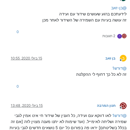
מנותק
@
בן-זאב
לידעתכם ברגע שעושים שידור עם ועידה
זה עושה בעיות עם השמירה של השידור לאחר מכן
0
2 תגובות
י
ב
בן זאב
15 ביולי 2020, 10:55
מנותק
@
דורש1
זה לא כל כך דחוף לי ההקלטה
0
חנון המרבה
15 ביולי 2020, 13:48
מנותק
@
דורש1
לאו דווקא עם ועידה, כל הענין של שידור חי אינו אמין לגבי
שמירה ושליחה לאימייל. (ועד שימות לא יתנו מענה מצוין לזה [אם זה
בכלל בשליטתם] יראו פה בפורום כל יום 5 נושאים חדשים לגבי בעיות