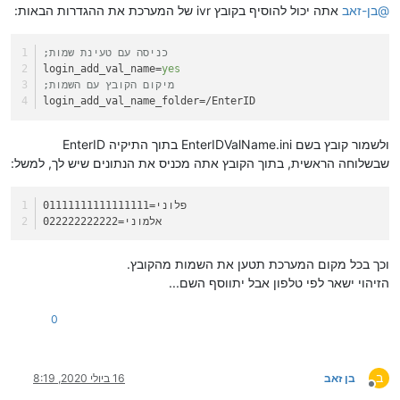
@
בן-זאב
אתה יכול להוסיף בקובץ ivr של המערכת את ההגדרות הבאות:
;כניסה עם טעינת שמות
login_add_val_name
=
yes
;מיקום הקובץ עם השמות
login_add_val_name_folder
=/EnterID
ולשמור קובץ בשם EnterIDValName.ini בתוך התיקיה EnterID
שבשלוחה הראשית, בתוך הקובץ אתה מכניס את הנתונים שיש לך, למשל:
=פלוני
01111111111111111
=אלמוני
022222222222
וכך בכל מקום המערכת תטען את השמות מהקובץ.
הזיהוי ישאר לפי טלפון אבל יתווסף השם...
0
ב
בן זאב
16 ביולי 2020, 8:19
מנותק