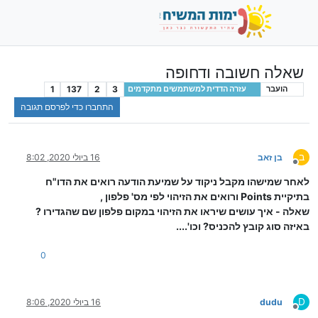
שאלה חשובה ודחופה
1
137
2
3
הועבר
עזרה הדדית למשתמשים מתקדמים
התחברו כדי לפרסם תגובה
ב
בן זאב
16 ביולי 2020, 8:02
מנותק
לאחר שמישהו מקבל ניקוד על שמיעת הודעה רואים את הדו"ח
בתיקיית Points ורואים את הזיהוי לפי מס' פלפון ,
שאלה - איך עושים שיראו את הזיהוי במקום פלפון שם שהגדירו ?
באיזה סוג קובץ להכניס? וכו'....
0
D
dudu
16 ביולי 2020, 8:06
מנותק