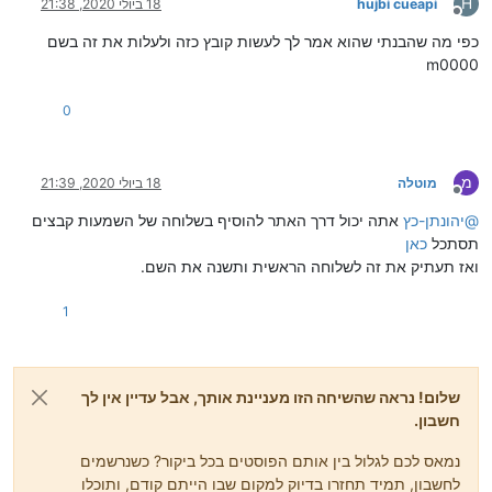
H
hujbi cueapi
18 ביולי 2020, 21:38
מנותק
כפי מה שהבנתי שהוא אמר לך לעשות קובץ כזה ולעלות את זה בשם
m0000
0
מ
מוטלה
18 ביולי 2020, 21:39
מנותק
@
יהונתן-כץ
אתה יכול דרך האתר להוסיף בשלוחה של השמעות קבצים
תסתכל
כאן
ואז תעתיק את זה לשלוחה הראשית ותשנה את השם.
1
שלום! נראה שהשיחה הזו מעניינת אותך, אבל עדיין אין לך
חשבון.
נמאס לכם לגלול בין אותם הפוסטים בכל ביקור? כשנרשמים
לחשבון, תמיד תחזרו בדיוק למקום שבו הייתם קודם, ותוכלו