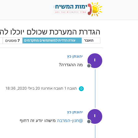
הגדרת המערכת שכולם יוכלו ל
7
פוסטים
הועבר
עזרה הדדית למשתמשים מתקדמים
יהונתן כץ
י
מה ההגדרה?
מנותק
תגובה 1
תגובה אחרונה
20 ביולי 2020, 18:36
D
יהונתן כץ
י
@
חנון-המרבה
מישהו יודע זה דחוף
מנותק