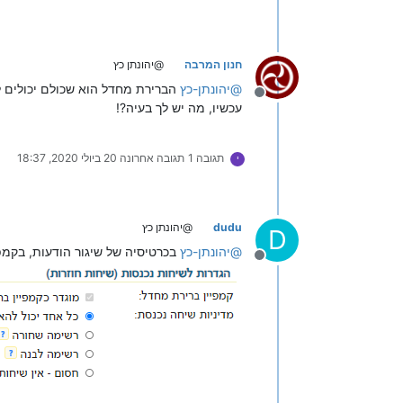
חנון המרבה
@יהונתן כץ
@
יהונתן-כץ
הברירת מחדל הוא שכולם יכולים 
מנותק
עכשיו, מה יש לך בעיה?!
תגובה 1
תגובה אחרונה
20 ביולי 2020, 18:37
י
dudu
@יהונתן כץ
D
@
יהונתן-כץ
בכרטיסיה של שיגור הודעות, בקמפי
מנותק