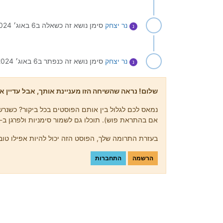
נר יצחק
סימן נושא זה כשאלה ב
6 באוג׳ 2024, 12:36
נ
נר יצחק
סימן נושא זה כנפתר ב
6 באוג׳ 2024, 12:36
נ
שלום! נראה שהשיחה הזו מעניינת אותך, אבל עדיין אי
נמאס לכם לגלול בין אותם הפוסטים בכל ביקור? כשנרשמ
אם בהתראת פוש). תוכלו גם לשמור סימניות ולפרגן ב-upvote לפוסטים כדי להביע הערכה לחברי קהילה אחרים.
בעזרת התרומה שלך, הפוסט הזה יכול להיות אפילו טוב 
הרשמה
התחברות