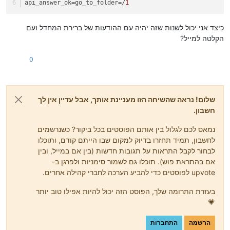
api_answer_ok
=go_to_folder=/
1
כיצד אני יכול לשנות שזה יהיה עם ההודעות של ברירת המחדל ועם
הקלטה למייל?
0
שלום! נראה שהשיחה הזו מעניינת אותך, אבל עדיין אין לך
חשבון.
נמאס לכם לגלול בין אותם הפוסטים בכל ביקור? כשנרשמים
לחשבון, תמיד תחזרו בדיוק למקום שבו הייתם קודם, ותוכלו
לבחור לקבל התראות על תגובות חדשות (בין אם במייל, ובין
אם בהתראת פוש). תוכלו גם לשמור סימניות ולפרגן ב-
upvote לפוסטים כדי להביע הערכה לחברי קהילה אחרים.
בעזרת התרומה שלך, הפוסט הזה יכול להיות אפילו טוב יותר
💗
הרשמה
התחברות