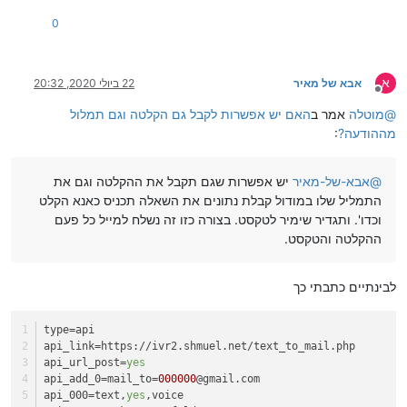
0
א
אבא של מאיר
22 ביולי 2020, 20:32
מנותק
@
מוטלה
אמר ב
האם יש אפשרות לקבל גם הקלטה וגם תמלול
מההודעה?
:
@
אבא-של-מאיר
יש אפשרות שגם תקבל את ההקלטה וגם את
התמליל שלו במודול קבלת נתונים את השאלה תכניס כאנא הקלט
וכדו'. ותגדיר שימיר לטקסט. בצורה כזו זה נשלח למייל כל פעם
ההקלטה והטקסט.
לבינתיים כתבתי כך
type
=api
api_link
=https://ivr2.shmuel.net/text_to_mail.php
api_url_post
=
yes
api_add_0
=mail_to=
000000
@gmail.com
api_000
=text,
yes
,voice