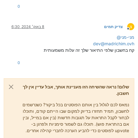
0
צ
צדיק תמים
8 באוק׳ 2024, 6:30
מנותק
מני-מני
@
dev@madrichim.ovh
קח בחשבון שלפי התיאור שלך זה עלות משמעותית
0
שלום! נראה שהשיחה הזו מעניינת אותך, אבל עדיין אין לך
חשבון.
נמאס לכם לגלול בין אותם הפוסטים בכל ביקור? כשנרשמים
לחשבון, תמיד תחזרו בדיוק למקום שבו הייתם קודם, ותוכלו
לבחור לקבל התראות על תגובות חדשות (בין אם במייל, ובין
אם בהתראת פוש). תוכלו גם לשמור סימניות ולפרגן ב-
upvote לפוסטים כדי להביע הערכה לחברי קהילה אחרים.