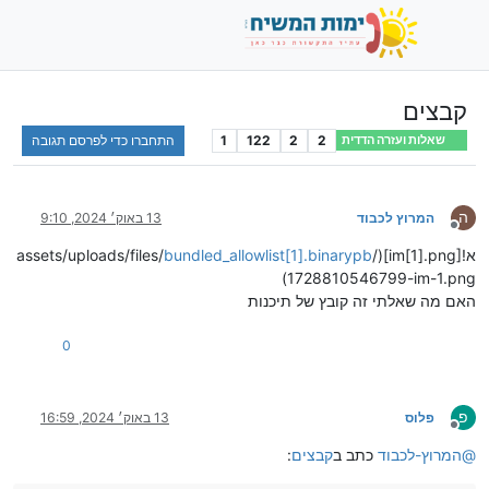
קבצים
2
2
122
1
התחברו כדי לפרסם תגובה
שאלות ועזרה הדדית
ה
המרוץ לכבוד
13 באוק׳ 2024, 9:10
מנותק
א![im[1].png](/assets/uploads/files/
bundled_allowlist[1].binarypb
1728810546799-im-1.png)
האם מה שאלתי זה קובץ של תיכנות
0
פ
פלוס
13 באוק׳ 2024, 16:59
מנותק
@
המרוץ-לכבוד
כתב ב
קבצים
: