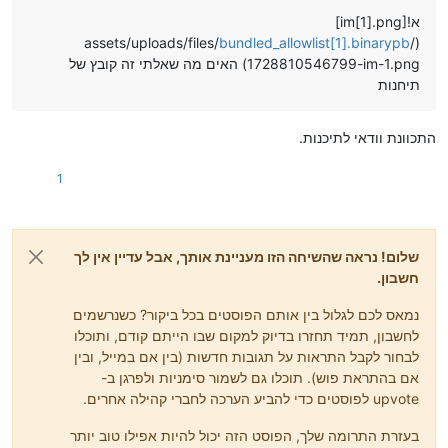
א![im[1].png]
bundled_allowlist[1].binarypb
(/assets/uploads/files/
1728810546799-im-1.png) האים מה שאלתי זה קובץ של
תיחנות
התכוונת וודאי לתיכנות.
1
שלום! נראה שהשיחה הזו מעניינת אותך, אבל עדיין אין לך
חשבון.
נמאס לכם לגלול בין אותם הפוסטים בכל ביקור? כשנרשמים
לחשבון, תמיד תחזרו בדיוק למקום שבו הייתם קודם, ותוכלו
לבחור לקבל התראות על תגובות חדשות (בין אם במייל, ובין
אם בהתראת פוש). תוכלו גם לשמור סימניות ולפרגן ב-
upvote לפוסטים כדי להביע הערכה לחברי קהילה אחרים.
בעזרת התרומה שלך, הפוסט הזה יכול להיות אפילו טוב יותר