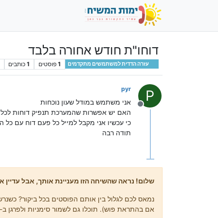
דוחו"ת חודש אחורה בלבד
1
פוסטים
1
כותבים
עזרה הדדית למשתמשים מתקדמים
pyr
P
אני משתמש במודל שעון נוכחות
מנותק
האם יש אפשרות שהמערכת תנפיק דוחות לכל 
כי עכשיו אני מקבל למייל כל פעם דוח עם כל ה
תודה רבה
שלום! נראה שהשיחה הזו מעניינת אותך, אבל עדיין אי
נמאס לכם לגלול בין אותם הפוסטים בכל ביקור? כשנרשמ
אם בהתראת פוש). תוכלו גם לשמור סימניות ולפרגן ב-upvote לפוסטים כדי להביע הערכה לחברי קהילה אחרים.