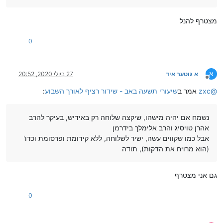
מצטרף להנל
0
א
א גוטער איד
27 ביולי 2020, 20:52
מנותק
@
zxc
אמר ב
שיעורי תשעה באב - שידור רציף לאורך השבוע
:
נשמח אם יהיה מישהו, שיקצה שלוחה רק באידיש, בעיקר להרב
אהרן טויסיג והרב אלימלך בידרמן
אבל כמו שקווים עשה, ישיר לשלוחה, ללא קידומת ופרסומת וכדו'
(הוא מרויח את הדקות), תודה
גם אני מצטרף
0