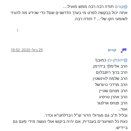
מנותק
@
קווים
תודה רבה רבה ממש מועיל....
אתה יכול בבקשה לפרט מי בערך הדרשנים שם? כדי שנידע מה להגיד
לשומעי הקו שלי... ? תודה רבה.
1
קווים
25 ביולי 2020, 19:52
מנותק
@
יהונתן-כץ
כמובן!
הרב אלימלך בידרמן
הרב ברוך רוזנבלום
הרב שלמה לווינשטין
הרב מרדכי נויגרשל
הרב מנחם שטיין
הרב אהרן טויסיג
הרב פנחס ארלנגר
ועוד..
ובליל ת"ב גם מגדולי הדור זצ"ל ויבדלחט"א וכדו'.
כעת כל השיעורים בעברית, אם יהיה ביקוש אולי נעשה מידי פעם גם
ביידיש.