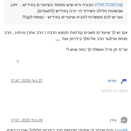
@
0795702821
הבעיה היא שיש מחסור בשיעורים באידיש... יתכן
שבשעות הלילה השידור חי יהיה באידיש [לפעמים].
אם יש לכם אפשרות להביא שיעורים באידיש - נשמח לקבל!
אם יש לך שיעורים משנים קודמות תמצא הרבה ( הרב אהרן טויסיג , הרב
פנחס ארלנגר הרב אלימלך בידרמן ועוד ,,,,
עכ"פ תן מייל ואשלח לך כמה שיש לי
0
קווים
27 ביולי 2020, 21:47
מנותק
פוסט זה נמחק!
ע
עידן
29 ביולי 2020, 17:01
מנותק
@
קווים
יהיה שידור חי אמיתי מדרשת הרב בידרמן הלילה? ואם כן באיזו