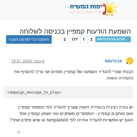
השמעת הודעות קמפיין בכניסה לשלוחה
2
1
177
2
התחברו כדי לפרסם תגובה
פורום מפתחים API
R
RAV1234
4 בנוב׳ 2024, 13:31
מנותק
הבנתי שכדי להגדיר השמעה של קמפיין מסוים אני צריך להוסיף את
ההגדרה הזאת:
campaign_message_to_play=
יש בעיה רצינית בהגדרה הזאת שצריך להגדיר לפי המספר קמפיין
ואם מוחקים קמפיין - המספרים משתנים ואז יושמע קמפיין אחר
האם יש אפשרות להגדיר את זה לפי templateId או שיש פתרון אחר?
0