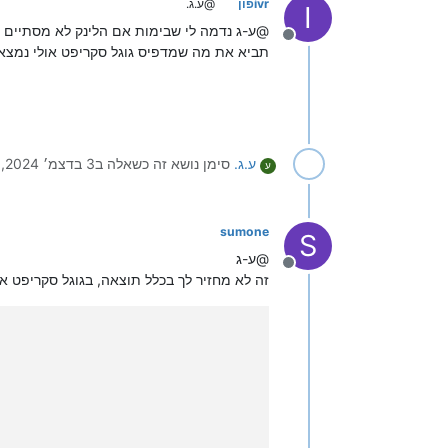
ivrפון
@ע.ג.
I
@ע-ג נדמה לי שבימות אם הלינק לא מסתיים ב.php/.js או משהו בסגנון זה נ
מנותק
תביא את מה שמדפיס גוגל סקריפט אולי נמצא
ע.ג.
סימן נושא זה כשאלה ב
3 בדצמ׳ 2024, 6:11
ע
sumone
S
@ע-ג
מנותק
זה לא מחזיר לך בכלל תוצאה, בגוגל סקריפט אם רוצים שהפונקציה oGet