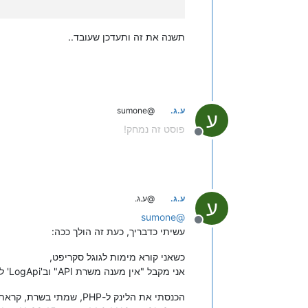
תשנה את זה ותעדכן שעובד..
ע.ג.
@sumone
ע
פוסט זה נמחק!
מנותק
ע.ג.
@ע.ג.
ע
sumone
@
מנותק
עשיתי כדבריך, כעת זה הולך ככה:
כשאני קורא מימות לגוגל סקריפט,
אני מקבל "אין מענה משרת API" וב'LogApi' לא נרשמת כלל בקשה.
הכנסתי את הלינק ל-PHP, שמתי בשרת, קראתי ל-PHP מהדפדפן, והוא הדפיס לי תקין: