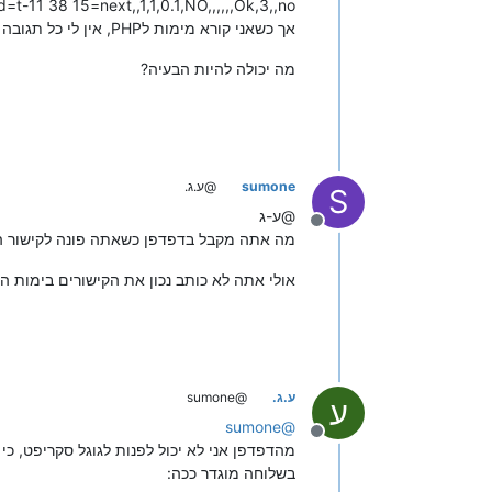
d=t-11 38 15=next,,1,1,0.1,NO,,,,,,Ok,3,,no
אך כשאני קורא מימות לPHP, אין לי כל תגובה מהשרת (ב'LogApi' מופיעה הבקשה לשרת, אך לא מופיעה כל תגובה מהשרת).
מה יכולה להיות הבעיה?
sumone
@ע.ג.
S
@ע-ג
מנותק
מה אתה מקבל בדפדפן כשאתה פונה לקישור ה
אולי אתה לא כותב נכון את הקישורים בימות ה
ע.ג.
@sumone
ע
sumone
@
מנותק
מהדפדפן אני לא יכול לפנות לגוגל סקריפט, כי 
בשלוחה מוגדר ככה: