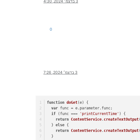
3 בדצמ׳ 2024, 4:30
0
3 בדצמ׳ 2024, 7:26
function
doGet
(
e
) { 
var
 func = e.
parameter
.
func
; 
if
 (func === 
'printCurrentTime'
) { 
return
ContentService
.
createTextOutput
  } 
else
 {
return
ContentService
.
createTextOutput
  }