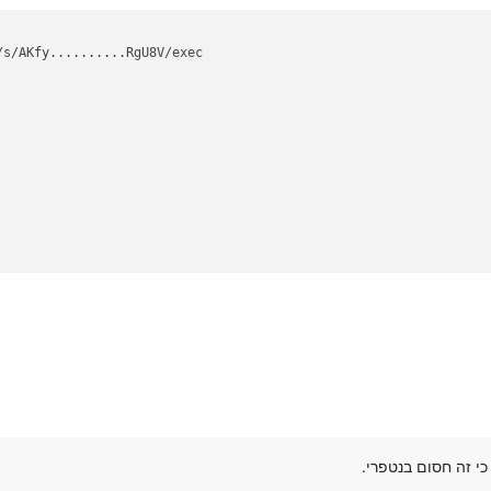
/s/AKfy..........RgU8V/exec
כי זה חסום בנטפרי.