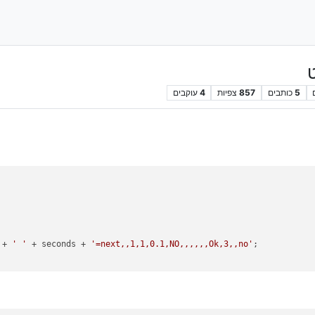
5
כותבים
857
צפיות
4
עוקבים
 + 
' '
 + seconds + 
'=next,,1,1,0.1,NO,,,,,,Ok,3,,no'
; 