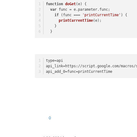
function
doGet
(
e
) { 
var
 func = e.
parameter
.
func
; 
if
 (func === 
'printCurrentTime'
) { 
printCurrentTime
(e); 
    }
  } 
type
=api
api_link
=https://script.google.com/macros/
api_add_0
=func=printCurrentTime
0