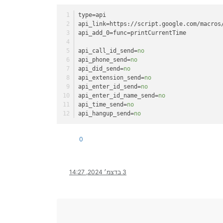
type
=api
api_link
=https://script.google.com/macros
api_add_0
=func=printCurrentTime
api_call_id_send
=
no
api_phone_send
=
no
api_did_send
=
no
api_extension_send
=
no
api_enter_id_send
=
no
api_enter_id_name_send
=
no
api_time_send
=
no
api_hangup_send
=
no
0
3 בדצמ׳ 2024, 14:27