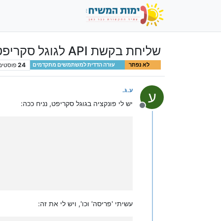
שליחת בקשת API לגוגל סקריפט
24
פוסטים
לא נפתר
עזרה הדדית למשתמשים מתקדמים
ע.ג.
ע
יש לי פונקציה בגוגל סקריפט, נניח ככה:
מנותק
עשיתי 'פריסה' וכו', ויש לי את זה: