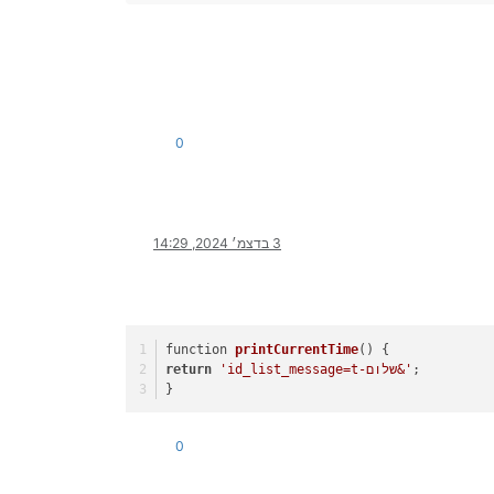
0
3 בדצמ׳ 2024, 14:29
function 
printCurrentTime
()
 { 
; 
'id_list_message=t-שלום&'
return
}  
0