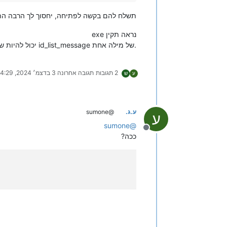
תשלח להם בקשה לפתיחה, יחסוך לך הרבה הת
exe נראה תקין
יכול להיות שמשהו מסתבך במה שאתה מחזיר, תנסה להחזיר משהו ממש פשוט id_list_message של מילה אחת.
2 תגובות
תגובה אחרונה
3 בדצמ׳ 2024, 14:29
ע
ש
ע.ג.
@sumone
ע
sumone
@
מנותק
ככה?