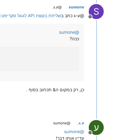
sumone
@ע.ג.
S
@ע-ג כתב ב
שליחת בקשת API לגוגל סקריפט
:
מנותק
sumone
@
ככה?
כן, רק במקום ה& תכתוב בסוף .
ע.ג.
@sumone
ע
sumone
@
מנותק
עדיין אותו דבר!