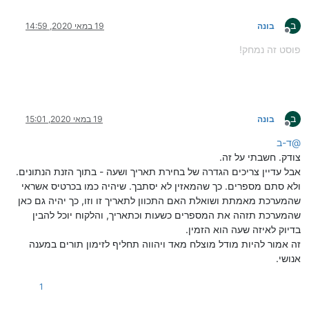
ב
בונה
19 במאי 2020, 14:59
מנותק
פוסט זה נמחק!
ב
בונה
19 במאי 2020, 15:01
מנותק
@
ד-ב
צודק. חשבתי על זה.
אבל עדיין צריכים הגדרה של בחירת תאריך ושעה - בתוך הזנת הנתונים.
ולא סתם מספרים. כך שהמאזין לא יסתבך. שיהיה כמו בכרטיס אשראי
שהמערכת מאמתת ושואלת האם התכוון לתאריך זו וזו, כך יהיה גם כאן
שהמערכת תזהה את המספרים כשעות וכתאריך, והלקוח יוכל להבין
בדיוק לאיזה שעה הוא הזמין.
זה אמור להיות מודל מוצלח מאד ויהווה תחליף לזימון תורים במענה
אנושי.
1