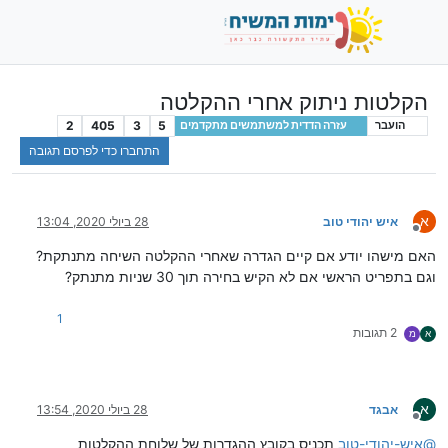
הקלטות ניתוק אחרי ההקלטה
2
405
3
5
הועבר
עזרה הדדית למשתמשים מתקדמים
התחברו כדי לפרסם תגובה
א
איש יהודי טוב
28 ביולי 2020, 13:04
מנותק
האם מישהו יודע אם קיים הגדרה שאחרי ההקלטה השיחה מתנתקת?
וגם בתפריט הראשי אם לא הקיש בחירה תוך 30 שניות מתנתק?
1
2 תגובות
א
מ
א
אבגד
28 ביולי 2020, 13:54
מנותק
@
איש-יהודי-טוב
תכניס בקובץ ההגדרות של שלוחת ההקלטות