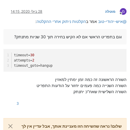
מ
מוטלה
28 ביולי 2020, 14:15
מנותק
@
איש-יהודי-טוב
אמר ב
הקלטות ניתוק אחרי ההקלטה
:
וגם בתפריט הראשי אם לא הקיש בחירה תוך 30 שניות מתנתק?
timeout
=
30
attempts
=
2
timeout_goto
=hangup
השורה הראשונה זה כמה זמן ימתין למאזין
השורה השנייה כמה פעמים יחזור על הודעות התפריט
השורה השלישית שאח"כ יתנתק
3
שלום! נראה שהשיחה הזו מעניינת אותך, אבל עדיין אין לך