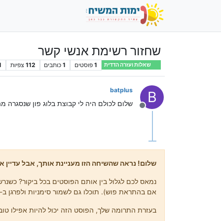
שחזור רשימת אנשי קשר
1
פוסטים
1
כותבים
112
צפיות
1
שאלות ועזרה הדדית
batplus
B
שלום לכולם היה לי קבוצת בלוג פון שנסגרה 
מנותק
שלום! נראה שהשיחה הזו מעניינת אותך, אבל עדיין אי
נמאס לכם לגלול בין אותם הפוסטים בכל ביקור? כשנרשמ
אם בהתראת פוש). תוכלו גם לשמור סימניות ולפרגן ב-upvote לפוסטים כדי להביע הערכה לחברי קהילה אחרים.
בעזרת התרומה שלך, הפוסט הזה יכול להיות אפילו טוב 