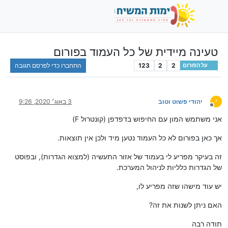
טעינה מיידית של כל העמוד בפורום
2
2
123
התחברו כדי לפרסם תגובה
על הפורום
י
יהודי פשוט וטוב
3 באוג׳ 2020, 9:26
מנותק
אני משתמש המון עם החיפוש בדפדפן (קונטרול F)
אך כאן בפורום לא כל העמוד נטען מיד ולכן אין תוצאות.
זה בעיקר מפריע לי בעמוד של אזור התעשיה (למצוא הגדרות), ובפוסט
של הגדרות כלליות לניהול המערכת.
יש עוד מישהו שזה מפריע לו,
האם ניתן לשנות את זה?
תודה רבה