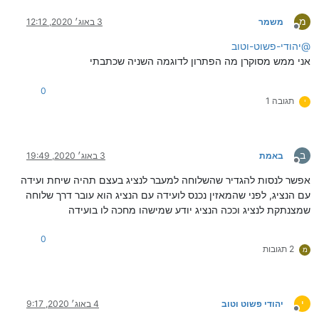
מ
משמר
3 באוג׳ 2020, 12:12
מנותק
@
יהודי-פשוט-וטוב
אני ממש מסוקרן מה הפתרון לדוגמה השניה שכתבתי
0
תגובה 1
י
ב
באמת
3 באוג׳ 2020, 19:49
מנותק
אפשר לנסות להגדיר שהשלוחה למעבר לנציג בעצם תהיה שיחת ועידה
עם הנציג, לפני שהמאזין נכנס לועידה עם הנציג הוא עובר דרך שלוחה
שמצנתקת לנציג וככה הנציג יודע שמישהו מחכה לו בועידה
0
2 תגובות
מ
י
יהודי פשוט וטוב
4 באוג׳ 2020, 9:17
מנותק