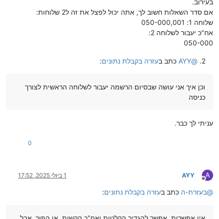
בעירוב.
אם סדר השאלות חשוב לך, אתה יכול לפצל את זה ל2 שלוחות:
שלוחה 1: 050-000,001
אח"כ יעבור לשלוחה 2:
050-000
@
AYY
כתב ב
עזרה בקבלת נתונים
:
וכן איך אני עושה שבסיום הרשמה יעבור לשלוחה הראשית לצורך
כניסה
עניתי לך כבר.
0
A
AYY
1 ביולי 2025, 17:52
מנותק
@
בעזרת-ה
כתב ב
עזרה בקבלת נתונים
:
אין אפשרות. אפשר להגדיר הקלטות ואח"כ הקשות, או הפוך, אבל