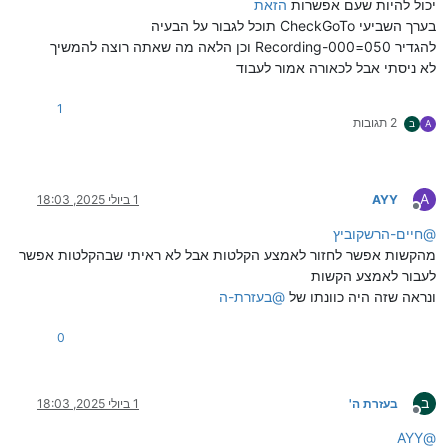
יכול להיות שעם אפשרות
הזאת
בערך השביעי CheckGoTo תוכל לגבור על הבעיה
להגדיר 050=Recording-000 וכן הלאה מה שאתה רוצה להמשיך
לא ניסתי אבל לכאורה אמור לעבוד
1
2 תגובות
A
ב
A
AYY
1 ביולי 2025, 18:03
מנותק
@
חיים-הרשקוביץ
מהקשות אפשר לחזור לאמצע הקלטות אבל לא ראיתי שבהקלטות אפשר
לעבור לאמצע הקשות
ונראה שזה היה כוונתו של
@
בעזרת-ה
0
ב
בעזרת ה'
1 ביולי 2025, 18:03
מנותק
AYY
@