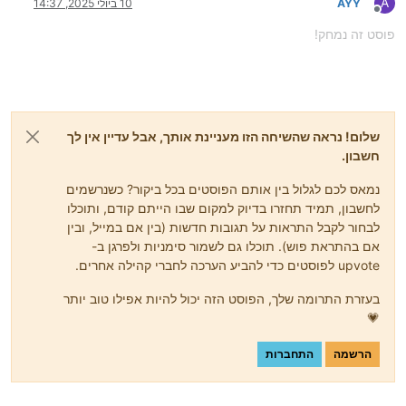
A
AYY
10 ביולי 2025, 14:37
מנותק
פוסט זה נמחק!
שלום! נראה שהשיחה הזו מעניינת אותך, אבל עדיין אין לך
חשבון.
נמאס לכם לגלול בין אותם הפוסטים בכל ביקור? כשנרשמים
לחשבון, תמיד תחזרו בדיוק למקום שבו הייתם קודם, ותוכלו
לבחור לקבל התראות על תגובות חדשות (בין אם במייל, ובין
אם בהתראת פוש). תוכלו גם לשמור סימניות ולפרגן ב-
upvote לפוסטים כדי להביע הערכה לחברי קהילה אחרים.
בעזרת התרומה שלך, הפוסט הזה יכול להיות אפילו טוב יותר
💗
הרשמה
התחברות