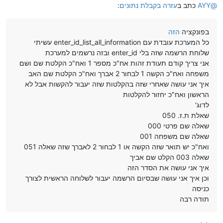
@
AYY
כתב ב
עזרה בקבלת נתונים
:
בפונקציה
הזה
כל המערכת עובדת עם enter_id_list_all_information עשיתי
שלוחת הרשמה שזה בלי enter_id ובזה נרשמים למערכת
אני צריך קודם תעודת זהות אח"כ מספר 1 ואח"כ הקלטת שם ושם
משפחה ואח"כ הקשה 1 לבחור 2 אברך ואח"כ הקלטת שם האב
איך אני עושה שאחרי שזה בהקלטות שזה יעבור להקשות אבל לא
הראשון ואח"כ יחזור להקלטות
לדוג'
שאלת ת.ז. 050
שאלה שם פרטי 000
שאלה שם משפחה 001
ואח"כ יש תואר שזה הקשה או 1 לבחור 2 לאברך שזה שאלה 051
שאלה 003 הקלט שם אביך
איך אני עושה את הסדר הזה
וכן איך אני עושה שבסיום הרשמה יעבור לשלוחה הראשית לצורך
כניסה
תודה רבה