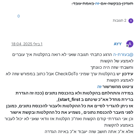
תעדכן בבקשה אם
זה
באמת עובד.
0
2 תגובות
A
A
AYY
1 ביולי 2025, 18:04
מנותק
@
בעזרת-ה
הרגע כתבתי תגובה שאני לא רואה בהקלטות איך עוברים
לאמצע של הקשות
וחשבתי שזה היה כוונתך
עידכון
יש בהקלטות ערך שמיני CheckGoTo אבל כתוב במפורש שזה לא
לאמצע הקשות
ציטוט מהשרשור
זה
במידה והתחלתם בהקלטות ולא בהכנסת נתונים (ככה זה הגדרת
ברירת מחדל אא"כ שינתם ב start_first),
אז ניתן להגדיר לסיים את כל ההקלטות ולעבור להכנסת נתונים, כמובן
לפני מעבר להכנסת נתונים , נשמיע את כל ההקלטות ובקשת אישור
וכן אני הגדרתי קודם הקשות ואח"כ הקלטות אז וודאי שאני לא יכול לעבור
באמצע להקשות
אלא א"כ אתה חושב שזה יעבוד א"כ באיזה הגדרה