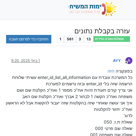
עזרה בקבלת נתונים
13
3
561
1
התחברו כדי לפרסם תגובה
שאלות ועזרה הדדית
A
AYY
1 ביולי 2025, 9:20
מנותק
בפונקציה
הזה
כל המערכת עובדת עם enter_id_list_all_information עשיתי שלוחת
הרשמה שזה בלי enter_id ובזה נרשמים למערכת
אני צריך קודם תעודת זהות אח"כ מספר 1 ואח"כ הקלטת שם ושם
משפחה ואח"כ הקשה 1 לבחור 2 אברך ואח"כ הקלטת שם האב
איך אני עושה שאחרי שזה בהקלטות שזה יעבור להקשות אבל לא הראשון
ואח"כ יחזור להקלטות
לדוג'
שאלת ת.ז. 050
שאלה שם פרטי 000
שאלה שם משפחה 001