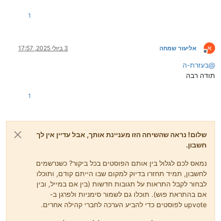
1
א
אליעזר שמחה
3 ביולי 2025, 17:57
מנותק
@
בעזרת-ה
תודה רבה
1
שלום! נראה שהשיחה הזו מעניינת אותך, אבל עדיין אין לך
חשבון.
נמאס לכם לגלול בין אותם הפוסטים בכל ביקור? כשנרשמים
לחשבון, תמיד תחזרו בדיוק למקום שבו הייתם קודם, ותוכלו
לבחור לקבל התראות על תגובות חדשות (בין אם במייל, ובין
אם בהתראת פוש). תוכלו גם לשמור סימניות ולפרגן ב-
upvote לפוסטים כדי להביע הערכה לחברי קהילה אחרים.