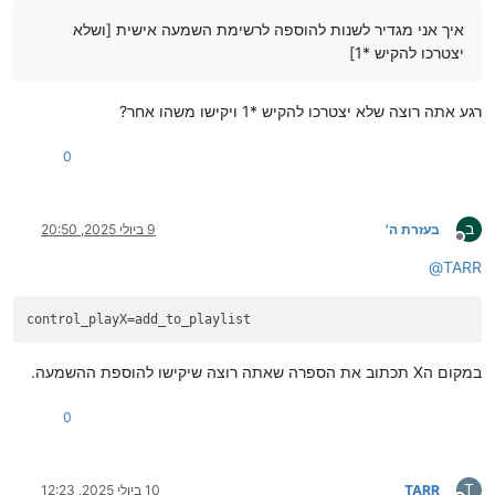
איך אני מגדיר לשנות להוספה לרשימת השמעה אישית [ושלא
יצטרכו להקיש *1]
רגע אתה רוצה שלא יצטרכו להקיש *1 ויקישו משהו אחר?
0
ב
בעזרת ה'
9 ביולי 2025, 20:50
מנותק
@
TARR
control_playX
=add_to_playlist
במקום הX תכתוב את הספרה שאתה רוצה שיקישו להוספת ההשמעה.
0
T
TARR
10 ביולי 2025, 12:23