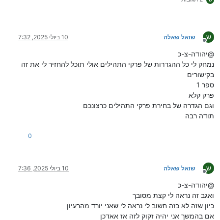
ש
שואל שאלה
10 ביולי 2025, 7:32
מנותק
@יהודה-צ-כ
נמחק לי כל ההגדרות של פרקי התהילים אולי תוכל להחזיר לי את זה
בקישורים
ספר 1
פרק קלא
וגם הגדרה של בחירת פרקי התהילים כרצונכם
תודה רבה
0
ש
שואל שאלה
10 ביולי 2025, 7:36
מנותק
@יהודה-צ-כ
ואגב זה נראה לי קצת מסובך
כיון שזה לא כזה חשוב לי נראה לי שאני יורד מהרעיון
אם בהמשך אני יהיה זקוק לזה אז אאדכן