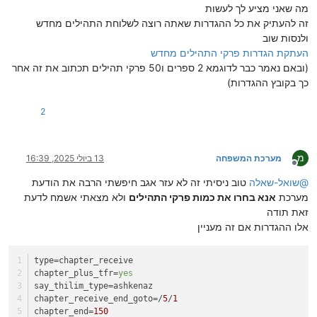
מה שאני מציע לך לעשות
זה להעתיק את כל ההגדרות שאתה רוצה לשלוחת התהילים מחדש
ולנסות שוב
העתקת הגדרות פרקי התהילים מחדש
(ובאם נאמר כבר לדוגמא 2 ספרים ו50 פרקי תהילים תכתוב את זה אחר
כך בקובץ ההגדרות)
2
מ
מערכת המשפחה
13 ביולי 2025, 16:39
מנותק
@
שואל-שאלה
טוב ניסיתי זה לא עזר אגב חיפשתי הרבה את הודעת
מערכת
אנא בחרו את כמות פרקי התהילים
ולא מצאתי אשמח לדעת
זאת תודה
אלו ההגדרות אם זה מעניין
type
=chapter_receive
chapter_plus_tfr
=
yes
say_thilim_type
=ashkenaz
chapter_receive_end_goto
=/
5
/
1
chapter_end
=
150