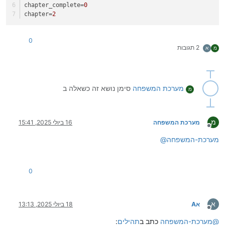
chapter_complete
=
0
chapter
=
2
0
2 תגובות
מ
א
מערכת המשפחה
סימן נושא זה כשאלה ב
מ
מ
מערכת המשפחה
16 ביולי 2025, 15:41
מנותק
מערכת-המשפחה
@
0
א
אA
18 ביולי 2025, 13:13
מנותק
@
מערכת-המשפחה
כתב ב
תהילים
: