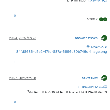
@
שואל-שאלה
כמה חודשים
0
2 תגובות
מ
ש
מ
מערכת המשפחה
28 ביולי 2025, 20:24
מנותק
שואל-שאלה
@
84fd8686-c5e2-47fd-887a-6696c80b746d-image.png
1
ש
שואל שאלה
28 ביולי 2025, 20:27
מנותק
@
מערכת-המשפחה
אז מה שנשארנו בו תקועים זה מדוע פתאום זה השתנה?
0