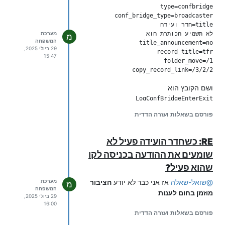
מערכת
מ
המשפחה
29 ביולי 2025,
15:47
copy_record_link=/3/2/2

ושם הקובץ הוא
LogConfBridgeEnterExit

פורסם בשאלות ועזרה הדדית
וזה עובד
RE: כשחדר הועידה פעיל לא
שומעים את ההודעה בכניסה לקו
שהוא פעיל?
@
שואל-שאלה
אז אני כבר לא יודע
הציבור
מערכת
מ
המשפחה
מוזמן בחום לענות
29 ביולי 2025,
16:00
פורסם בשאלות ועזרה הדדית