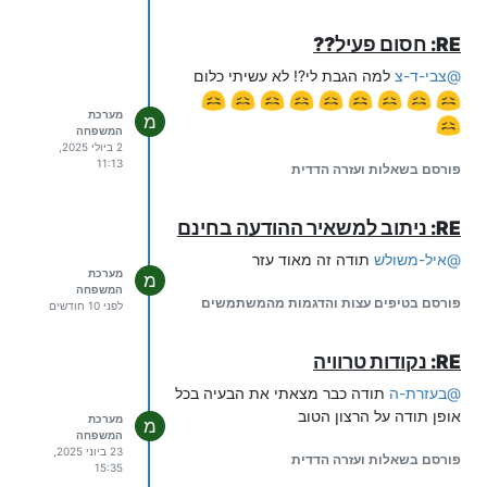
RE: חסום פעיל??
@
צבי-ד-צ
למה הגבת לי?! לא עשיתי כלום
מערכת
מ
המשפחה
2 ביולי 2025,
11:13
פורסם בשאלות ועזרה הדדית
RE: ניתוב למשאיר ההודעה בחינם
@
איל-משולש
תודה זה מאוד עזר
מערכת
מ
המשפחה
פורסם בטיפים עצות והדגמות מהמשתמשים
לפני 10 חודשים
RE: נקודות טרוויה
@
בעזרת-ה
תודה כבר מצאתי את הבעיה בכל
אופן תודה על הרצון הטוב
מערכת
מ
המשפחה
23 ביוני 2025,
פורסם בשאלות ועזרה הדדית
15:35