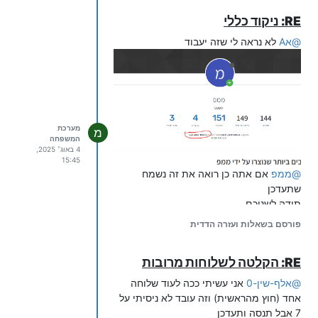
RE: ניקוד כללי
@
אA
לא נראה לי שזה יעבוד
מערכת
מ
המשפחה
4 באוג׳ 2025,
15:45
@
ממפ
אם אתה כן רואה את זה נשמח
שתעדכן
תודה לשניכם
פורסם בשאלות ועזרה הדדית
RE: הקלטה לשלוחות מרובות
@
אלף-שין-0
אני עשיתי ככה לעוד שלוחה
אחד (חוץ מהראשית) וזה עובד לא ניסיתי על
7 אבל תנסה ותעדכן