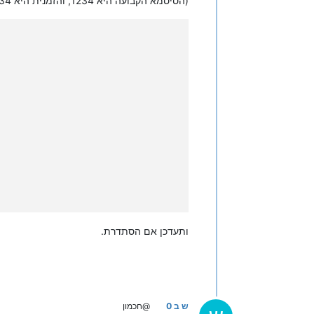
(הסיסמא הקבועה היא 1234, והזמנית היא 12341234):
ותעדכן אם הסתדרת.
ש ב 0
@חכמון