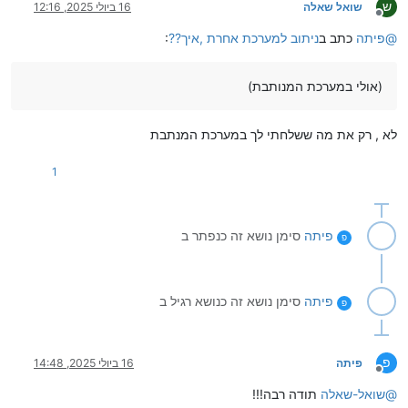
ש
שואל שאלה
16 ביולי 2025, 12:16
מנותק
@
פיתה
כתב ב
ניתוב למערכת אחרת ,איך??
:
(אולי במערכת המנותבת)
לא , רק את מה ששלחתי לך במערכת המנתבת
1
פיתה
סימן נושא זה כנפתר ב
פ
פיתה
סימן נושא זה כנושא רגיל ב
פ
פ
פיתה
16 ביולי 2025, 14:48
מנותק
@
שואל-שאלה
תודה רבה!!!