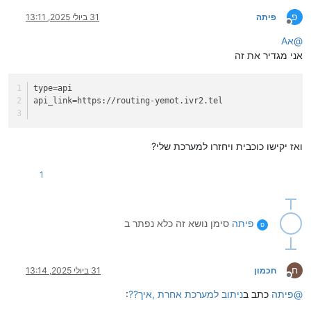
פ
פיתה
31 ביולי 2025, 13:11
מנותק
@
אA
אני מגדיר את זה
type
=api
api_link
=https://routing-yemot.ivr2.tel
ואז יקישו כוכבית ויחזרו למערכת שלי?
1
פיתה
סימן נושא זה כלא נפתר ב
פ
ח
חכמון
31 ביולי 2025, 13:14
מנותק
@
פיתה
כתב ב
ניתוב למערכת אחרת ,איך??
: