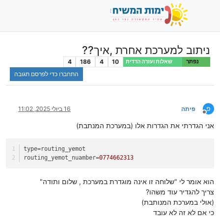
ניתוב למערכת אחרת ,איך??
4
186
4
10
נפתר
שאלות ועזרה הדדית
התחברו כדי לפרסם תגובה
פ
פיתה
16 ביולי 2025, 11:02
מנותק
אני הגדרתי את הגדרות אלו (במערכת המנתבת)
type
=routing_yemot
routing_yemot_nuamber
=
0774662313
הוא אומר לי "שלוחה זו אינה מוגדרת במערכת , שלום ותודה"
צריך להגדיר עוד משהו?
(אולי במערכת המנותבת)
כי אם לא זה לא עובד