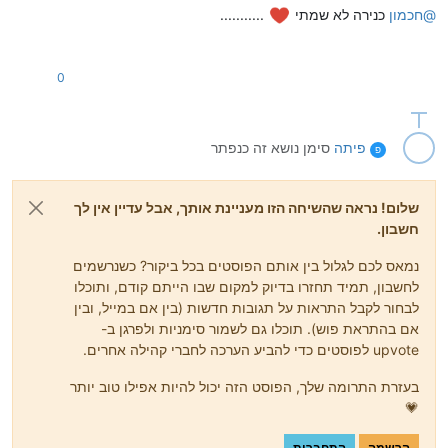
@
חכמון
כנירה לא שמתי
...........
0
פיתה
סימן נושא זה כנפתר
פ
שלום! נראה שהשיחה הזו מעניינת אותך, אבל עדיין אין לך
חשבון.
נמאס לכם לגלול בין אותם הפוסטים בכל ביקור? כשנרשמים
לחשבון, תמיד תחזרו בדיוק למקום שבו הייתם קודם, ותוכלו
לבחור לקבל התראות על תגובות חדשות (בין אם במייל, ובין
אם בהתראת פוש). תוכלו גם לשמור סימניות ולפרגן ב-
upvote לפוסטים כדי להביע הערכה לחברי קהילה אחרים.
בעזרת התרומה שלך, הפוסט הזה יכול להיות אפילו טוב יותר
💗
הרשמה
התחברות