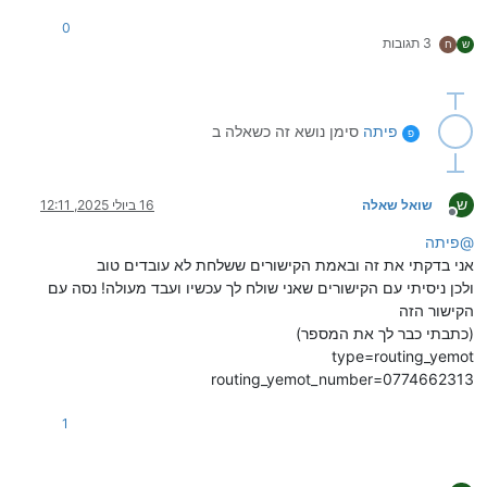
0
3 תגובות
ש
ח
פיתה
סימן נושא זה כשאלה ב
פ
ש
שואל שאלה
16 ביולי 2025, 12:11
מנותק
@
פיתה
אני בדקתי את זה ובאמת הקישורים ששלחת לא עובדים טוב
ולכן ניסיתי עם הקישורים שאני שולח לך עכשיו ועבד מעולה! נסה עם
הקישור הזה
(כתבתי כבר לך את המספר)
type=routing_yemot
routing_yemot_number=0774662313
1