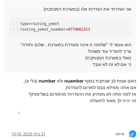
אני הגדרתי את הגדרות אלו (במערכת המנתבת)
type
=routing_yemot
routing_yemot_nuamber
=
0774662313
הוא אומר לי "שלוחה זו אינה מוגדרת במערכת , שלום ותודה"
צריך להגדיר עוד משהו?
(אולי במערכת המנותבת)
כי אם לא זה לא עובד
האם שמת לב שכתבת בסוף
nuamber
ולא
number
(בלי a),
אם אתה ממילא נכנס לפורום להגדרות,
אז למה אתה לא מעתיק את ההגדרות מהפורום בשלימותן?
זה יהיה לך מאוד לתועלת.
1
פ
פיתה
31 ביולי 2025, 13:18
מנותק