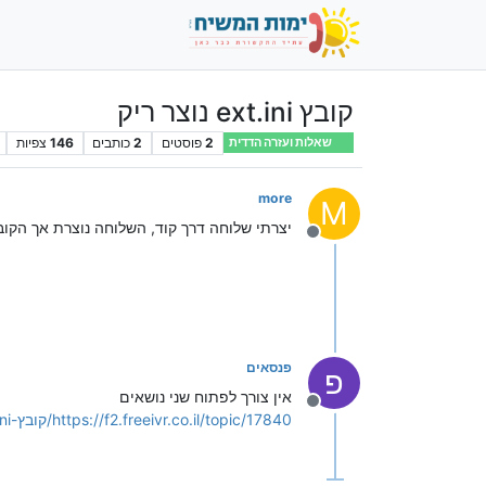
קובץ ext.ini נוצר ריק
2
פוסטים
2
כותבים
146
צפיות
שאלות ועזרה הדדית
more
M
יצרתי שלוחה דרך קוד, השלוחה נוצרת אך הקובץ ext.ini נוצר ריק. מה יכול להיות הב
מנותק
פנסאים
פ
אין צורך לפתוח שני נושאים
מנותק
https://f2.freeivr.co.il/topic/17840/קובץ-ext-ini-נוצר-ריק