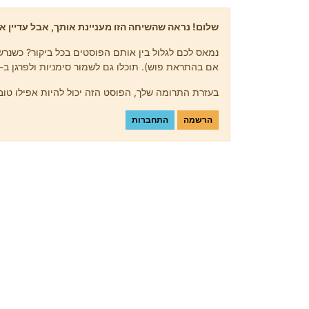
שלום! נראה שהשיחה הזו מעניינת אותך, אבל עדיין אי
נמאס לכם לגלול בין אותם הפוסטים בכל ביקור? כשנרשמ
אם בהתראת פוש). תוכלו גם לשמור סימניות ולפרגן ב-upvote לפוסטים כדי להביע הערכה לחברי קהילה אחרים.
בעזרת התרומה שלך, הפוסט הזה יכול להיות אפילו טוב 
הרשמה
התחברות