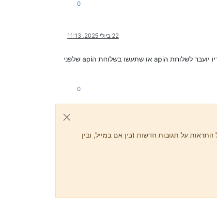
0
22 ביולי 2025, 11:13
אז או שתפנו אותו לשלוחת השמעת הודעה אישית ששם תעלו קובץ שמע/תכניסו טקסט בהתאם למספר הטלפון שלא שלאחריו יועבר לשלוחת הapi או שתעשו בשלוחת הapi שלפני
0
התראות על תגובות חדשות (בין אם במייל, ובין