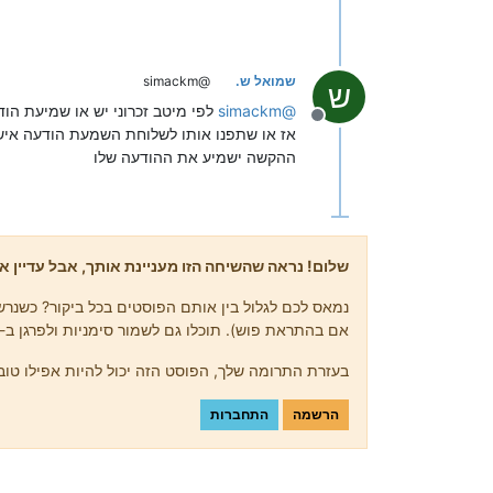
שמואל ש.
@simackm
ש
@
simackm
לפי מיטב זכרוני יש או שמיעת הו
מנותק
ההקשה ישמיע את ההודעה שלו
שלום! נראה שהשיחה הזו מעניינת אותך, אבל עדיין אי
נמאס לכם לגלול בין אותם הפוסטים בכל ביקור? כשנרשמ
אם בהתראת פוש). תוכלו גם לשמור סימניות ולפרגן ב-upvote לפוסטים כדי להביע הערכה לחברי קהילה אחרים.
בעזרת התרומה שלך, הפוסט הזה יכול להיות אפילו טוב 
הרשמה
התחברות