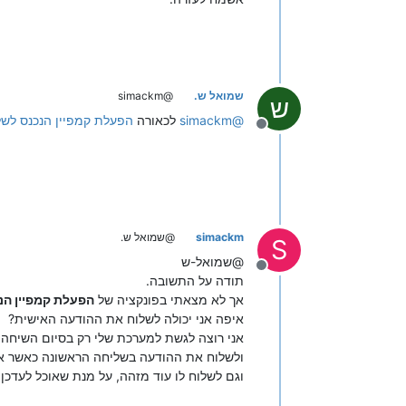
שמואל ש.
@simackm
ש
@
simackm
לכאורה
הפעלת קמפיין הנכנס לשל
מנותק
simackm
@שמואל ש.
S
@שמואל-ש
מנותק
תודה על התשובה.
אך לא מצאתי בפונקציה של
הפעלת קמפיין הנכנ
איפה אני יכולה לשלוח את ההודעה האישית?
אני רוצה לגשת למערכת שלי רק בסיום השיחה ו
ולשלוח את ההודעה בשליחה הראשונה כאשר א
וגם לשלוח לו עוד מזהה, על מנת שאוכל לעדכן דרך ה WEBHOOK את השיחה הספיצית שלי מ