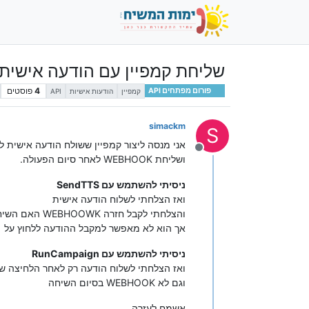
שליחת קמפיין עם הודעה אישי
4
פוסטים
פורום מפתחים API
קמפיין
הודעות אישיות
API
simackm
S
אני מנסה ליצור קמפיין ששולח הודעה אישית
מנותק
ושליחת WEBHOOK לאחר סיום הפעולה.
ניסיתי להשתמש עם SendTTS
ואז הצלחתי לשלוח הודעה אישית
והצלחתי לקבל חזרה WEBHOOWK האם השיחה נענתה או לא.
אך הוא לא מאפשר למקבל ההודעה ללחוץ על 1 לאישור ועל 2 לביטול,
ניסיתי להשתמש עם RunCampaign
ואז הצלחתי לשלוח הודעה רק לאחר הלחיצה 
וגם לא WEBHOOK בסיום השיחה
אשמח לעזרה.