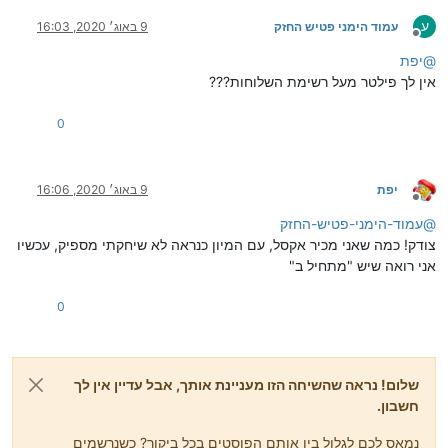
ע
עמוד הימני פטיש החזק
9 באוג׳ 2020, 16:03
מנותק
@
יפת
אין לך פילטר מעל רשימת השלוחות???
0
יפת
9 באוג׳ 2020, 16:06
מנותק
@
עמוד-הימני-פטיש-החזק
צודק! כמה שאני מכיר אקסל, עם המיון כנראה לא שיחקתי מספיק, עכשיו
אני רואה שיש "מתחיל ב"
0
שלום! נראה שהשיחה הזו מעניינת אותך, אבל עדיין אין לך
חשבון.
נמאס לכם לגלול בין אותם הפוסטים בכל ביקור? כשנרשמים