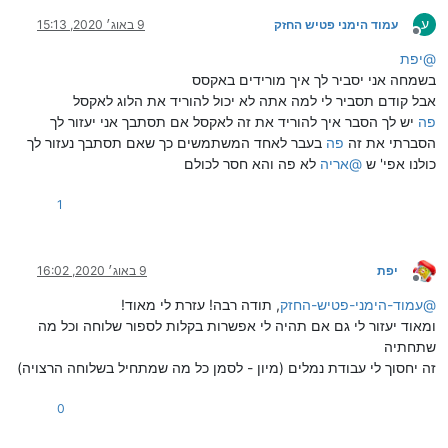
ע
עמוד הימני פטיש החזק
9 באוג׳ 2020, 15:13
מנותק
@
יפת
בשמחה אני יסביר לך איך מורידים באקסס
אבל קודם תסביר לי למה אתה לא יכול להוריד את הלוג לאקסל
פה
יש לך הסבר איך להוריד את זה לאקסל אם תסתבך אני יעזור לך
הסברתי את זה
פה
בעבר לאחד המשתמשים כך שאם תסתבך נעזור לך
כולנו אפי' ש
@
אריה
לא פה והא חסר לכולם
1
יפת
9 באוג׳ 2020, 16:02
מנותק
@
עמוד-הימני-פטיש-החזק
, תודה רבה! עזרת לי מאוד!
ומאוד יעזור לי גם אם תהיה לי אפשרות בקלות לספור שלוחה וכל מה
שתחתיה
זה יחסוך לי עבודת נמלים (מיון - לסמן כל מה שמתחיל בשלוחה הרצויה)
0