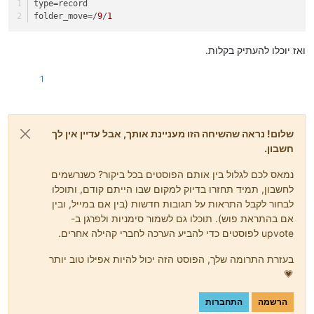
type
=record
folder_move
=/
9
/
1
ואז יוכלו להעתיק בקלות.
1
שלום! נראה שהשיחה הזו מעניינת אותך, אבל עדיין אין לך
חשבון.
נמאס לכם לגלול בין אותם הפוסטים בכל ביקור? כשנרשמים
לחשבון, תמיד תחזרו בדיוק למקום שבו הייתם קודם, ותוכלו
לבחור לקבל התראות על תגובות חדשות (בין אם במייל, ובין
אם בהתראת פוש). תוכלו גם לשמור סימניות ולפרגן ב-
upvote לפוסטים כדי להביע הערכה לחברי קהילה אחרים.
בעזרת התרומה שלך, הפוסט הזה יכול להיות אפילו טוב יותר
💗
הרשמה
התחברות