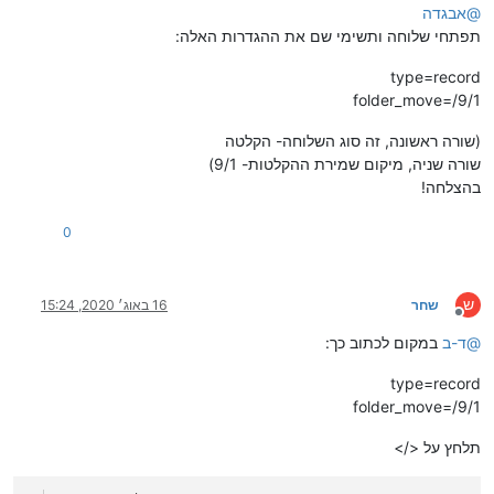
@
אבגדה
תפתחי שלוחה ותשימי שם את ההגדרות האלה:
type=record
folder_move=/9/1
(שורה ראשונה, זה סוג השלוחה- הקלטה
שורה שניה, מיקום שמירת ההקלטות- 9/1)
בהצלחה!
0
ש
שחר
16 באוג׳ 2020, 15:24
מנותק
@
ד-ב
במקום לכתוב כך:
type=record
folder_move=/9/1
תלחץ על </>