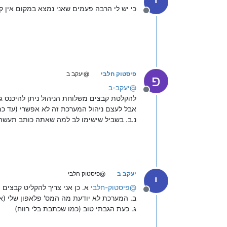
י
כי יש לי הרבה פעמים שאני נמצא במקום אין קל
מנותק
פיסטוק חלבי
@יעקב ב
פ
@
יעקב-ב
מנותק
להקלטת קבצים משלוחת הניהול ניתן להיכנס ג
אבל לעצם ניהול המערכת זה לא אפשרי (עד כמה
נ.ב. בשביל שישימו לב למה שאתה כותב תעשה 
יעקב ב
@פיסטוק חלבי
י
@
פיסטוק-חלבי
א. כן אני צריך להקליט קבצים
מנותק
ב. המערכת לא יודעת מה המס' פלאפון שלי (אנ
ג. כעת הגבתי טוב (כמו שכתבת בלי רווח)