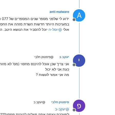
anti malware
A
ידוע לי שלפני מספר שנים המספרים של 077 ואולי גם 0799 - השרת שלהם זיהה חסוי כחסוי - דהיינו כשהוא ראה חסוי הוא לא ידע לזהות את המספר
מנותק
במערכות היותר חדשות השרת מזהה את החסוי
אולי
@
יוסל-ה
יוכל להסביר את הנושא היטב. ה
יעקב ב
@פיסטוק חלבי
י
אני צריך שכן אוכל להיכנס מחסוי (מס' לא מזוה
מנותק
כעת אני לא יכול
מה אני אמור לעשות ?
פיסטוק חלבי
@יעקב ב
פ
@
יעקב-ב
מנותק
למערכת עצמה אתה מצליח להיכנס מחסוי???