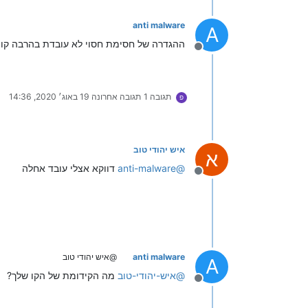
anti malware
A
ההגדרה של חסימת חסוי לא עובדת בהרבה קווי
מנותק
תגובה 1
תגובה אחרונה
19 באוג׳ 2020, 14:36
פ
איש יהודי טוב
א
@
anti-malware
דווקא אצלי עובד אחלה
מנותק
anti malware
@איש יהודי טוב
A
@
איש-יהודי-טוב
מה הקידומת של הקו שלך?
מנותק