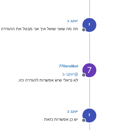
יעקב ב
י
וזה מה שאני שואל איך אני מבטל את ההגדרה 
מנותק
770srulikol
7
@
יעקב-ב
מנותק
לא נראלי שיש אפשרות להגדרה כזו.
יעקב ב
י
יש כן אפשרות כזאת
מנותק