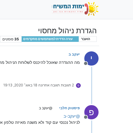
הגדרת ניהול מחסוי
35
פוסטים
הועבר
עזרה הדדית למשתמשים מתקדמים
יעקב ב
י
מה ההגדרה שאוכל להיכנס לשלוחת הניהול מה
מנותק
2 תגובות
תגובה אחרונה
18 באוג׳ 2020, 19:13
פ
פיסטוק חלבי
@יעקב ב
פ
@
יעקב-ב
מנותק
לניהול נכנסי עם קוד ולא משנה מאיזה טלפון א