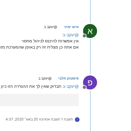
איש ימיני
@יעקב ב
א
@
יעקב-ב
מנותק
אין אפשרות להיכנס לניהול מחסוי
אם אתה כן מצליח זה רק באופן שהמערכת מזה
פיסטוק חלבי
@יעקב ב
פ
@
יעקב-ב
תבדוק שאין לך את ההגדרה הזו כיון
מנותק
תגובה 1
תגובה אחרונה
20 באוג׳ 2020, 4:37
י