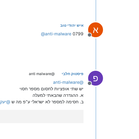
איש יהודי טוב
א
@
anti-malware
0799
מנותק
פיסטוק חלבי
@anti malware
פ
anti-malware
@
מנותק
יש שתי אופציות לחסום מספר חסוי
א. ההגדרה שהבאתי למעלה
ב. חסימה למספר לא ישראלי ע"פ מה ש
@
יעק