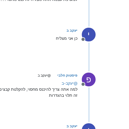
יעקב ב
י
כן אני מצליח
מנותק
פיסטוק חלבי
@יעקב ב
פ
@
יעקב-ב
מנותק
למה אתה צריך להיכנס מחסוי, להקלטת קבצים
זה תלוי בהגדרות
יעקב ב