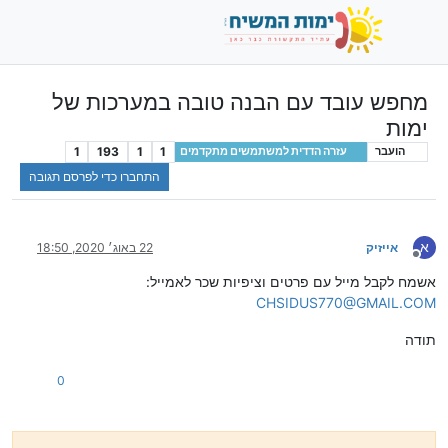
מחפש עובד עם הבנה טובה במערכות של
ימות
1
193
1
1
הועבר
עזרה הדדית למשתמשים מתקדמים
התחברו כדי לפרסם תגובה
א
אייזיק
22 באוג׳ 2020, 18:50
מנותק
אשמח לקבל מייל עם פרטים וציפיות שכר לאמייל:
CHSIDUS770@GMAIL.COM
תודה
0