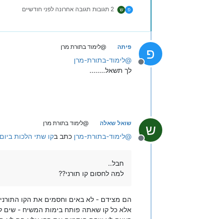
2 תגובות
תגובה אחרונה
לפני חודשיים
פ
ש
פיתה
@לימוד בתורת מרן
פ
@
לימוד-בתורת-מרן
מנותק
לך תשאל........
שואל שאלה
@לימוד בתורת מרן
ש
@
לימוד-בתורת-מרן
כתב ב
קו שתי הלכות ביום
מנותק
חבל..
למה לחסום קו תורני??
הם מצידם - לא באים וחסמים את הקו התורני
אלא כל קו שאתה פותח בימות המשיח - שים ל