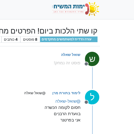
קו שתי הלכות ביום! הפרטים מחכ
8
פוסטים
4
כותבים
עזרה הדדית למשתמשים מתקדמים
שואל שאלה
ש
פוסט זה נמחק!
מנותק
לימוד בתורת מרן
@שואל שאלה
ל
@
שואל-שאלה
מנותק
חסום לקומה הכשרה
בוועדת הרבנים
אני בפרטנר