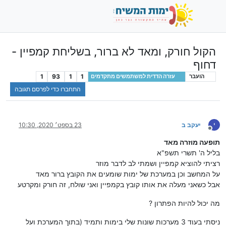
הקול חורק, ומאד לא ברור, בשליחת קמפיין -
דחוף
1
93
1
1
הועבר
עזרה הדדית למשתמשים מתקדמים
התחברו כדי לפרסם תגובה
י
יעקב ב
23 בספט׳ 2020, 10:30
מנותק
תופעה מוזרה מאד
בליל ה' תשרי תשפ"א
רציתי להוציא קמפיין ושמתי לב לדבר מוזר
על המחשב וכן במערכת של ימות שומעים את הקובץ ברור מאד
אבל כשאני מעלה את אותו קובץ בקמפיין ואני שולח, זה חורק ומקרטע
מה יכול להיות הפתרון ?
ניסתי בעוד 3 מערכות שונות שלי בימות ותמיד (בתוך המערכת ועל