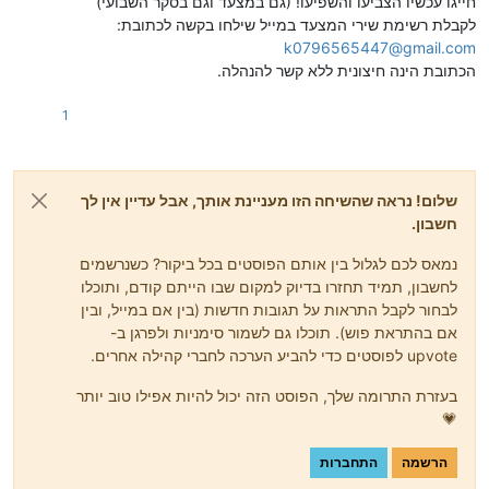
חייגו עכשיו הצביעו והשפיעו! (גם במצעד וגם בסקר השבועי)
לקבלת רשימת שירי המצעד במייל שילחו בקשה לכתובת:
k0796565447@gmail.com
הכתובת הינה חיצונית ללא קשר להנהלה.
1
שלום! נראה שהשיחה הזו מעניינת אותך, אבל עדיין אין לך
חשבון.
נמאס לכם לגלול בין אותם הפוסטים בכל ביקור? כשנרשמים
לחשבון, תמיד תחזרו בדיוק למקום שבו הייתם קודם, ותוכלו
לבחור לקבל התראות על תגובות חדשות (בין אם במייל, ובין
אם בהתראת פוש). תוכלו גם לשמור סימניות ולפרגן ב-
upvote לפוסטים כדי להביע הערכה לחברי קהילה אחרים.
בעזרת התרומה שלך, הפוסט הזה יכול להיות אפילו טוב יותר
💗
הרשמה
התחברות