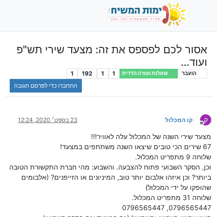
אסור לכם לפספס את זה: מצעד שירי תש"פ
ועוד...
1
192
1
1
הועבר
שאלות ועזרה הדדית
התחברו כדי לפרסם תגובה
ק
קו המכלול
23 בספט׳ 2020, 12:24
מנותק
מצעד שירי השנה של המכלול עלה לאוויר!!!
67 שירים הכי טובים שיצאו השנה משתתפים במצעד!
שלוחה 9 מתפריט המכלול.
וכן, הסקר השבועי פתוח להצבעה. והשבוע: מהי חברת התקשורת הטובה
ביותר? וכן איזהו אלבום יותר טוב, המיניונים או הזייפנים? (אלבומים
שהופקו על ידי המכלול)
שלוחה 31 מתפריט המכלול.
0796565447, 0796565447