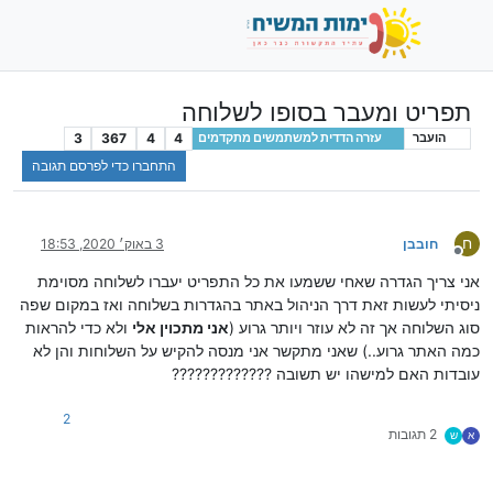
תפריט ומעבר בסופו לשלוחה
3
367
4
4
הועבר
עזרה הדדית למשתמשים מתקדמים
התחברו כדי לפרסם תגובה
ח
חובבן
3 באוק׳ 2020, 18:53
מנותק
אני צריך הגדרה שאחי ששמעו את כל התפריט יעברו לשלוחה מסוימת
ניסיתי לעשות זאת דרך הניהול באתר בהגדרות בשלוחה ואז במקום שפה
סוג השלוחה אך זה לא עוזר ויותר גרוע (
אני מתכוין אלי
ולא כדי להראות
כמה האתר גרוע..) שאני מתקשר אני מנסה להקיש על השלוחות והן לא
עובדות האם למישהו יש תשובה ?????????????
2
2 תגובות
א
ש