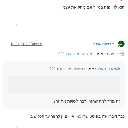
מנותק
הוא לא עונה במייל וגם מחק את עצמו
0
א
אברהם אבנר
5 באוק׳ 2020, 10:31
מנותק
@
אני-ועצמי
אמר ב
מישהו מכיר את 111
:
@
מאיר-האלוף
אמר ב
מישהו מכיר את 111
:
זה מוזר.למה שהוא ירצה לעשות את זה?
כבר דיברו ע"ז בפוסט שלו
כאן
אין עניין לחזור על הכל שוב
0