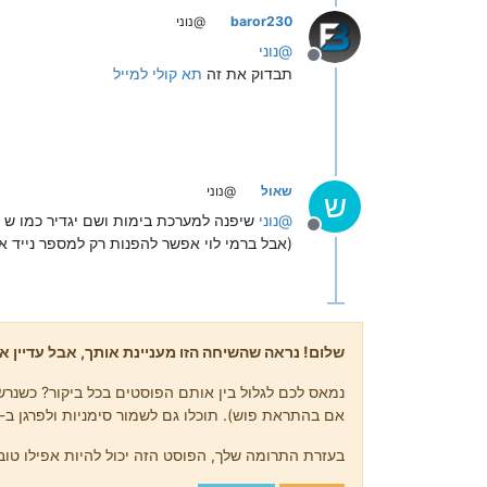
baror230
@נוני
@
נוני
מנותק
תבדוק את זה
תא קולי למייל
שאול
@נוני
ש
@
נוני
שיפנה למערכת בימות ושם יגדיר כמו ש baror230 אמר
מנותק
(אבל ברמי לוי אפשר להפנות רק למספר נייד א
שלום! נראה שהשיחה הזו מעניינת אותך, אבל עדיין אי
נמאס לכם לגלול בין אותם הפוסטים בכל ביקור? כשנרשמ
אם בהתראת פוש). תוכלו גם לשמור סימניות ולפרגן ב-upvote לפוסטים כדי להביע הערכה לחברי קהילה אחרים.
בעזרת התרומה שלך, הפוסט הזה יכול להיות אפילו טוב 