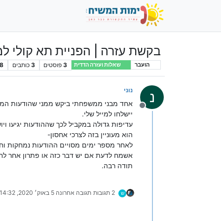
בקשת עזרה | הפניית תא קולי למ
3
פוסטים
3
כותבים
8
הועבר
שאלות ועזרה הדדית
נוני
נ
אחד מבני ממשפחתי ביקש ממני שהודעות המגיע
מנותק
יישלחו למייל שלי.
עדיפות גדולה במקביל לכך שההודעות יגיעו ויו
הוא מעוניין בזה לצרכי אחסון-
לאחר מספר ימים מסויים ההודעות נמחקות וחל
אשמח לדעת אם יש דבר כזה או פתרון אחר לחיל
תודה רבה.
2 תגובות
תגובה אחרונה
5 באוק׳ 2020, 14:32
ש