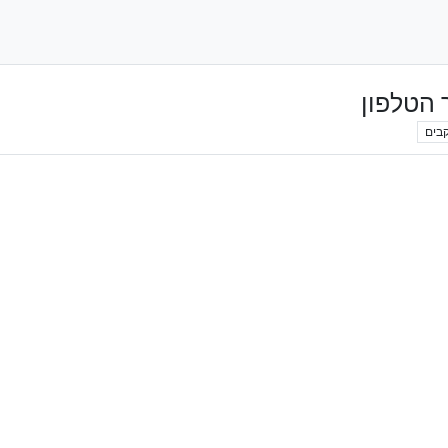
 הטלפון
בים