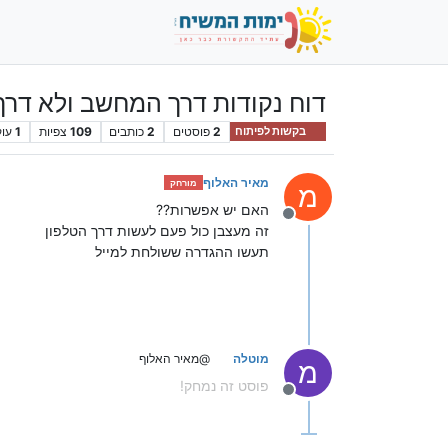
דוח נקודות דרך המחשב ולא דרך
2
פוסטים
2
כותבים
109
צפיות
1
עוק
בקשות לפיתוח
מאיר האלוף
מורחק
מ
האם יש אפשרות??
מנותק
זה מעצבן כול פעם לעשות דרך הטלפון
תעשו ההגדרה ששולחת למייל
מוטלה
@מאיר האלוף
מ
פוסט זה נמחק!
מנותק