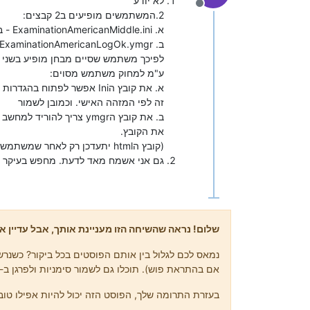
לא יודע
מנותק
2.המשתמשים מופיעים ב2 קבצים:
א. ExaminationAmericanMiddle.ini - בקובץ זה מופיע כל משתמש שהתחיל מבחן
ב. ExaminationAmericanLogOk.ymgr - בקובץ זה מופיע כל משתמש שסיים מבחן.
לפיכך משתמש שסיים מבחן מופיע בשני 
ע"מ למחוק משתמש מסוים:
א. את קובץ הIni אפשר לפתוח בהגדרות מתקדמות ולמחוק את כל ההגדרות הקשורות למשתמש
זה לפי המזהה האישי. וכמובן לשמור
ב. את קובץ הymgr צריך להוריד למחשב -למחוק את השורה של המשתמש, לשמור ולהעלות חזרה
את הקובץ.
(קובץ הhtml יתעדכן רק לאחר שמשתמש זה או אחר יסיימו מבחן בהצלחה)
גם אני אשמח מאד לדעת. מחפש בעיקר פ
שלום! נראה שהשיחה הזו מעניינת אותך, אבל עדיין אי
נמאס לכם לגלול בין אותם הפוסטים בכל ביקור? כשנרשמ
אם בהתראת פוש). תוכלו גם לשמור סימניות ולפרגן ב-upvote לפוסטים כדי להביע הערכה לחברי קהילה אחרים.
בעזרת התרומה שלך, הפוסט הזה יכול להיות אפילו טוב 