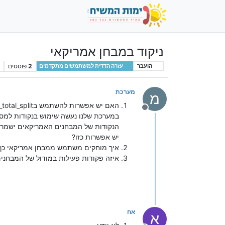
ניקוד במבחן אמריקאי
2
פוסטים
הועבר
עזרה הדדית למשתמשים מתקדמים
מערכת
מ
האם יש אפשרות להשתמש בpoints_total_split רק לשלוחות מסויימות וכל השאר יהיה בקובץ הראשי?
מנותק
במערכת שלנו נעשה שימוש בנקודות למספר
הנקודות של המבחנים האמריקאים ישמרו 
יש אפשרות כזו?
איך מוחקים משתמש ממבחן אמריקאי כך 
איזה פקודות פעילות במודול של המבחנים
אח
א