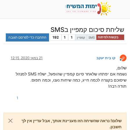
שליחת סיכום קמפיין בSMS
1
1
192
התחברו כדי לפרסם תגובה
בקשות לפיתוח
SMS
קמפיין
ק
קו בית יעקב
21 במאי 2020, 12:15
מנותק
שלום,
נשמח אם יפתחו שלאחר סיום קמפיין שהופעל, ישלח SMS למנהל
שיסוכם בקצרה לכמה חייג, כמה שיחות נענו, וכמה תפוס.
תודה רבה!
1
שלום! נראה שהשיחה הזו מעניינת אותך, אבל עדיין אין לך
חשבון.