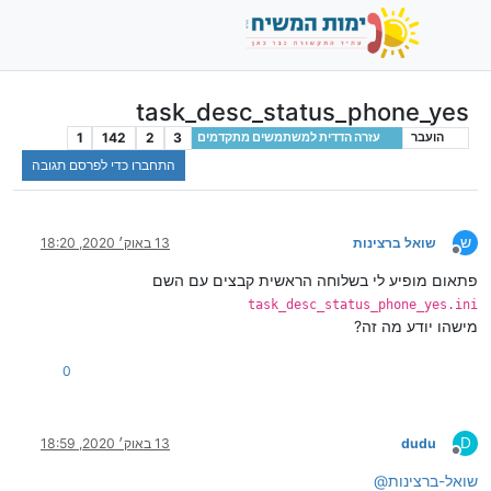
task_desc_status_phone_yes
1
142
2
3
הועבר
עזרה הדדית למשתמשים מתקדמים
התחברו כדי לפרסם תגובה
ש
שואל ברצינות
13 באוק׳ 2020, 18:20
מנותק
פתאום מופיע לי בשלוחה הראשית קבצים עם השם
task_desc_status_phone_yes.ini
מישהו יודע מה זה?
0
D
dudu
13 באוק׳ 2020, 18:59
מנותק
שואל-ברצינות
@