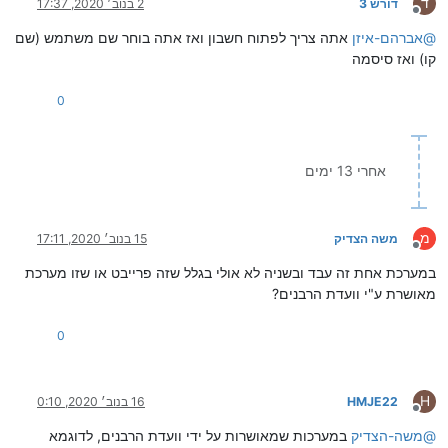
ד
דורש 3
2 בנוב׳ 2020, 17:37
מנותק
@
אברהם-איזן
אתה צריך לפתוח חשבון ואז אתה בוחר שם משתמש (שם
קו) ואז סיסמה
0
אחרי 13 ימים
מ
משה הצדיק
15 בנוב׳ 2020, 17:11
מנותק
במערכת אחת זה עבד ובשניה לא אולי בגלל שזה פרייבט או שזו מערכת
מאושרת ע"י וועדת הרבנים?
0
H
HMJE22
16 בנוב׳ 2020, 0:10
מנותק
@
משה-הצדיק
במערכות שמאושרות על ידי וועדת הרבנים, לדוגמא