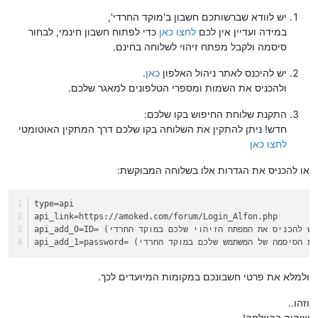
יש לוודא שברשותכם חשבון ב'מוקד החרדי',
במידה ועדיין אין לכם
לחצו כאן
כדי לפתוח חשבון חינמי, לבחור
סיסמה ולקבל מפתח זיהוי לשלוחה בחינם.
יש להיכנס לאתר ניהול האלפון
כאן
.
ולהכניס את השמות ומספרי הטלפונים למאגר שלכם.
התקנת שלוחת החיפוש בקו שלכם:
חדש! ניתן להתקין את השלוחה בקו שלכם דרך המתקין האוטומטי
לחצו כאן
או להכניס את הגדרות אלו בשלוחה המבוקשת:
type
=api
api_link
=https://amoked.com/forum/Login_Alfon.php
api_add_0
api_add_1
ולמלא את פרטי חשבונכם במקומות המיועדים לכך.
וזהו..
שיהיה בהצלחה!