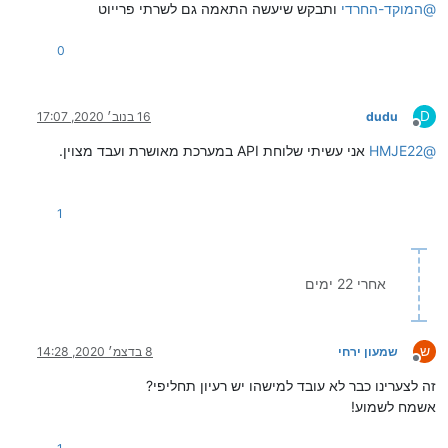
@
המוקד-החרדי
ותבקש שיעשה התאמה גם לשרתי פרייוט
0
D
dudu
16 בנוב׳ 2020, 17:07
מנותק
@
HMJE22
אני עשיתי שלוחת API במערכת מאושרת ועבד מצוין.
1
אחרי 22 ימים
ש
שמעון ירחי
8 בדצמ׳ 2020, 14:28
מנותק
זה לצערינו כבר לא עובד למישהו יש רעיון תחליפי?
אשמח לשמוע!