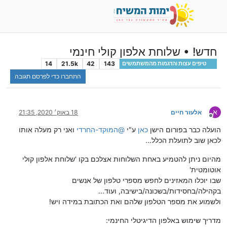
חדש! • שלוחת אלפון קולי חינמי
14
21.5k
42
143
טיפים עצות והדגמות מהמשתמשים
התחברו כדי לפרסם תגובה
א
אלעזר חיים
18 באוק׳ 2020, 21:35
מנותק
הועלה כבר בפורום הישן
כאן
ע"י
@
המוקד-החרדי
ואני רק מעלה אותו
לכאן שוב לתועלת הכלל...
מהיום ניתן להטמיע באחת השלוחות אצלכם בקו 'שלוחת אלפון קולי
אוטומטית'
שבו יוכלו המאזינים לחפש מספרי טלפון של אנשים
בקהילה/בחסידות/בשכונה/בישיבה, ועוד...
ולשמוע את מספר הטלפון שלהם ואת הכתובת במידה ויש!
מדריך שימוש באלפון הדיגיטלי החינמי: