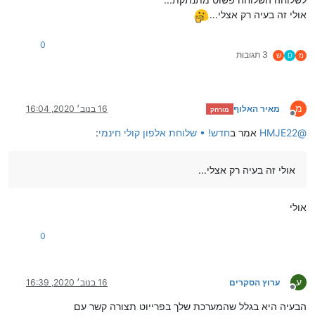
אולי זה בעיה רק אצלי...
0
3 תגובות
מ
D
ש
מ
מאיר האלוף
16 בנוב׳ 2020, 16:04
מורחק
מנותק
@
HMJE22
אמר ב
חדש! • שלוחת אלפון קולי חינמי
:
אולי זה בעיה רק אצלי...
אולי
0
ע
ערוץ הסקרים
16 בנוב׳ 2020, 16:39
מנותק
הבעיה היא בגלל שהמערכת שלך בפרייוט תצורה קשר עם