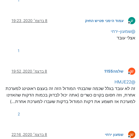
1
ע
עמוד הימני פטיש החזק
8 בדצמ׳ 2020, 19:23
מנותק
@
שמעון-ירחי
אצלי עובד
1
ש
שלמה1155
8 בדצמ׳ 2020, 19:52
מנותק
HMJE22
@
זה לא עובד בגלל שכמה שהבנתי המודול הזה זה בעצם ראוטינג למערכת
אחרת, וזה חסום בקוים כשרים (אתה יכול לבדוק בכמות הדקות שהאזינו
למערכת אז תשמע את דקות המודול בדקות שעברו למערכת אחרת...)
2
ש
שמעון ירחי
8 בדצמ׳ 2020, 22:16
מנותק