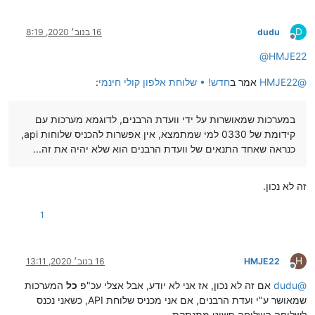
D
dudu
16 בנוב׳ 2020, 8:19
מנותק
@
HMJE22
@
HMJE22
אמר ב
חדש! • שלוחת אלפון קולי חינמי
:
במערכות שמאושרות על ידי וועדת הרבנים, לדוגמא מערכות עם
קידומת של 0330 למי שמתמצא, אין אפשרות להכניס שלוחות api,
כנראה שאחד התנאים של וועדת הרבנים הוא שלא יהיה את זה...
זה לא נכון.
1
H
HMJE22
16 בנוב׳ 2020, 13:11
מנותק
@
dudu
אם זה לא נכון, אז אני לא יודע, אבל אצלי עכ"פ
כל
המערכות
שמאושר ע"י ועדת הרבנים, אם אני מכניס שלוחת API, כשאני נכנס
לשלוחה השלוחה פשוט מתנתקת...