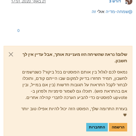
ד
דורש 3
21 באוק׳ 2020, 17:51
מנותק
@
שמחה-מדיה
אולי
זה
0
שלום! נראה שהשיחה הזו מעניינת אותך, אבל עדיין אין לך
חשבון.
נמאס לכם לגלול בין אותם הפוסטים בכל ביקור? כשנרשמים
לחשבון, תמיד תחזרו בדיוק למקום שבו הייתם קודם, ותוכלו
לבחור לקבל התראות על תגובות חדשות (בין אם במייל, ובין
אם בהתראת פוש). תוכלו גם לשמור סימניות ולפרגן ב-
upvote לפוסטים כדי להביע הערכה לחברי קהילה אחרים.
בעזרת התרומה שלך, הפוסט הזה יכול להיות אפילו טוב יותר
💗
הרשמה
התחברות