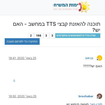
תוכנה להאזנת קבצי TTS במחשב - האם
יש?
2
198
3
3
עזרה הדדית למשתמשים מתקדמים
התחברו כדי לפרסם תגובה
ב
בן זאב
25 באוק׳ 2020, 18:41
מנותק
האם יש?????
0
B
brochabar
25 באוק׳ 2020, 18:50
מנותק
@
בן-זאב
תעשה חיפוש יש