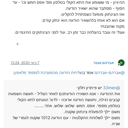
ההיגיון - מי ששומע את התא הקולי בטלפון מס' אפס חמש וכו' - עד
הסוף - מסתבר שהוא ישאיר הודעה.
ואז הצינתוק מופעל כשמתחיל להקליט.
אם הוא לא אוחז בלהשאיר הודעה הוא ינתק קודם.
מקוה שהובנתי
אצלי זה עובד בהצלחה כבר זמן רב. עוד לפני הצינתוקים החינמיים.
4
א
אברהם אבנר
7 ביוני 2020, 12:24
מנותק
@
אברהם-אברהם
אמר ב
שליחת הודעה מהמערכת למספר פלאפון
:
@
33men
יש פיתרון חלקי
את ההודעה - אנא השאירו הודעתכם לאחר הצליל - תעשה השמעת
קבצים רגילה, ותעשה הודעה ארוכה - לדוג' הגעתם לתא הקולי
בטלפון מספר. אפס. חמש. שלוש. שלוש. אחד.........
משם יילך להפעלת צינתוק שקטה.
משם יילך לשלוחת ההקלטות - עם הודעה 1012 שקטה לגמרי של
שניה.