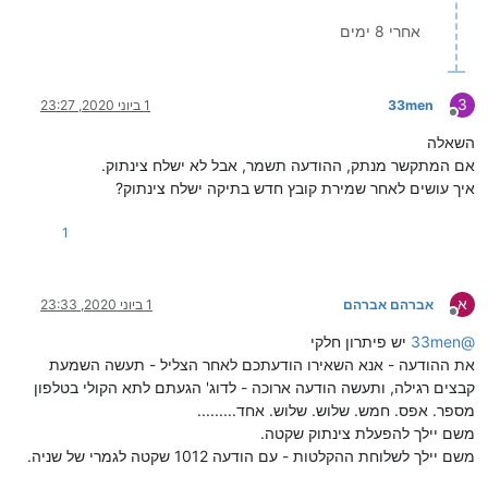
אחרי 8 ימים
3
33men
1 ביוני 2020, 23:27
מנותק
השאלה
אם המתקשר מנתק, ההודעה תשמר, אבל לא ישלח צינתוק.
איך עושים לאחר שמירת קובץ חדש בתיקה ישלח צינתוק?
1
א
אברהם אברהם
1 ביוני 2020, 23:33
מנותק
@
33men
יש פיתרון חלקי
את ההודעה - אנא השאירו הודעתכם לאחר הצליל - תעשה השמעת
קבצים רגילה, ותעשה הודעה ארוכה - לדוג' הגעתם לתא הקולי בטלפון
מספר. אפס. חמש. שלוש. שלוש. אחד.........
משם יילך להפעלת צינתוק שקטה.
משם יילך לשלוחת ההקלטות - עם הודעה 1012 שקטה לגמרי של שניה.