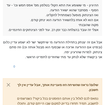
ההיגיון - מי ששומע את התא הקולי בטלפון מס' אפס חמש וכו' - עד
הסוף - מסתבר שהוא ישאיר הודעה.
ואז הצינתוק מופעל כשמתחיל להקליט.
אם הוא לא אוחז בלהשאיר הודעה הוא ינתק קודם.
מקוה שהובנתי
אצלי זה עובד בהצלחה כבר זמן רב. עוד לפני הצינתוקים החינמיים.
אבל אם זה יצנתק בתחילת ההודעה מי שיתקשר ישר לא ישמע עדיין כלום
{ובפרט אם ההודעה ארוכה או שבסוף הוא מבטל אותה וכו} וזה סתם
צינתוק. למרות שהרעיון יפה.
אני ביקשתי שלא לנתק עד מתי שחוזרים לתפריט הראשי.
0
שלום! נראה שהשיחה הזו מעניינת אותך, אבל עדיין אין לך
חשבון.
נמאס לכם לגלול בין אותם הפוסטים בכל ביקור? כשנרשמים
לחשבון, תמיד תחזרו בדיוק למקום שבו הייתם קודם, ותוכלו