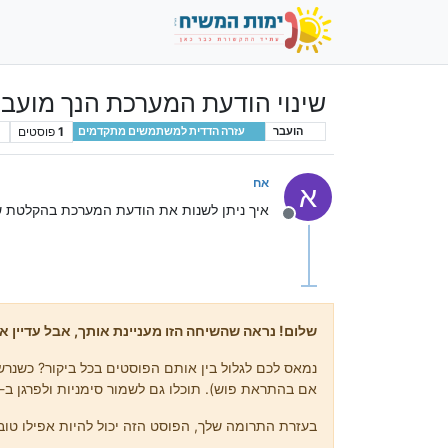
שינוי הודעת המערכת הנך מועב
1
פוסטים
1
הועבר
עזרה הדדית למשתמשים מתקדמים
אח
א
איך ניתן לשנות את הודעת המערכת בהקלטת ש
מנותק
שלום! נראה שהשיחה הזו מעניינת אותך, אבל עדיין אי
נמאס לכם לגלול בין אותם הפוסטים בכל ביקור? כשנרשמ
אם בהתראת פוש). תוכלו גם לשמור סימניות ולפרגן ב-upvote לפוסטים כדי להביע הערכה לחברי קהילה אחרים.
בעזרת התרומה שלך, הפוסט הזה יכול להיות אפילו טוב 