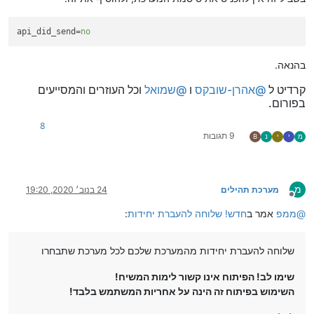
api_did_send
=
no
בהנאה.
קרדיט ל
@
אהרן-שובקס
ו
@
שמואל
וכל העוזרים והמסייעים
בפורום.
8
9 תגובות
מ
י
י
נ
B
מ
מערכת תהילים
24 בנוב׳ 2020, 19:20
מנותק
@
ממפ
אמר ב
חדש! שלוחה להעברת יחידות
:
שלוחה להעברת יחידות מהמערכת שלכם לכל מערכת שתבחרו
שימו לב! הפיתוח אינו קשור לימות המשיח!
השימוש בפיתוח זה הינה על אחריות המשתמש בלבד!