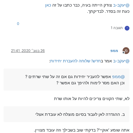
@
יעקב-ב
צודק הייתה בעיה, כבר כתבו על זה
כאן
כעת זה בסדר. לבדיקתך.
0
תגובה 1
י
מ
ממפ
26 בנוב׳ 2020, 21:41
מנותק
@
יעקב-ב
אמר ב
חדש! שלוחה להעברת יחידות
:
@
ממפ
אפשר להעביר יחידות גם אם זה על שתי שרתים ?
וכן האם מסר לימות ולהיפך גם אפשר ?
לא, שתי הקווים צריכים להיות על אותו שרת
ב. ההגדרה לאן לעבור בסיום מוצלח לא עובדת אצלי
אתה שומע 'אוקיי'? בדקתי שוב בשבילך וזה עובד מצויין.