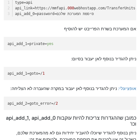
type
=api
api_link
=https://mmfapi.
000
webhostapp.com/TransferUnits.p
=password=סיסמת המערכת שלכם
api_add_0
אם המערכת בשרת הפרייבט יש להוסיף
api_add_1
=private=
yes
ניתן להגדיר בנוסף לאן יעבור בסיום:
api_add_1
=goto=/
1
אופציונלי:
ניתן להגדיר בנוסף לאן יעבור במקרה שהעברה לא הצליחה:
api_add_2
=goto_error=/
2
כמובן שההגדרות צריכות להיות עוקבות api_add_1, api_add_0
וכו'
ניתן בנוסף להגדיר שיוכלו להעביר יחידות גם לא מהמערכת שלכם,
בשביל זה אין להכניס את סיסמת המערכת, ולהוסיף את זה: