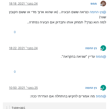
מ
ממפ
24 בפבר׳ 2021, 18:18
מנותק
@
נץ-החמה
כנראה ששם הבעיה.. (או שהוא ארוך מדי או ששם הקובץ
שגוי)
למה הוא נצרך? תמחק אותו ותבדוק אם הבעיה נפתרה..
0
נ
נץ החמה
24 בפבר׳ 2021, 18:22
מנותק
@
ממפ
עדיין "שגיאה בהקראה".
0
נ
נץ החמה
25 בפבר׳ 2021, 10:50
מנותק
@
ממפ
מה אמורים להקיש בהתחלה אם הגדרתי ככה:
type
=api