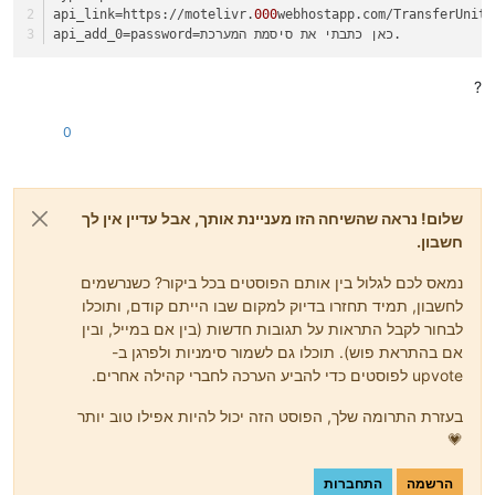
api_link
=https://motelivr.
000
webhostapp.com/TransferUnits
=password=כאן כתבתי את סיסמת המערכת.
api_add_0
?
0
שלום! נראה שהשיחה הזו מעניינת אותך, אבל עדיין אין לך
חשבון.
נמאס לכם לגלול בין אותם הפוסטים בכל ביקור? כשנרשמים
לחשבון, תמיד תחזרו בדיוק למקום שבו הייתם קודם, ותוכלו
לבחור לקבל התראות על תגובות חדשות (בין אם במייל, ובין
אם בהתראת פוש). תוכלו גם לשמור סימניות ולפרגן ב-
upvote לפוסטים כדי להביע הערכה לחברי קהילה אחרים.
בעזרת התרומה שלך, הפוסט הזה יכול להיות אפילו טוב יותר
💗
הרשמה
התחברות