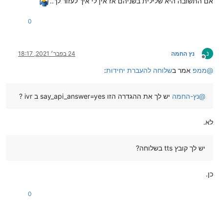
אם התשובה היא שלילית בשניהם אז אין לי איך לעזור לך..
0
נ
נץ החמה
24 בפבר׳ 2021, 18:17
מנותק
@
ממפ
אמר ב
שלוחה להעברת יחידות
:
@
נץ-החמה
יש לך את ההגדרה הזו say_api_answer=yes ב ivr ?
לא.
יש לך קובץ tts בשלוחה?
כן.
0