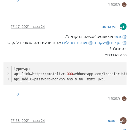
0
תגובה 1
מ
נ
נץ החמה
24 בפבר׳ 2021, 17:47
מנותק
@
ממפ
אני שומע "שגיאה בהקראה".
@
יוסף-ח
@
יעקב-ב
@
מערכת-תהילים
אתם יודעים מה אמורים להקיש
בהתחלה?
ככה הגדרתי:
type
=api
api_link
=https://motelivr.
000
webhostapp.com/TransferUnits
=password=כאן כתבתי את סיסמת המערכת.
api_add_0
0
תגובה 1
מ
מ
ממפ
24 בפבר׳ 2021, 17:58
מנותק