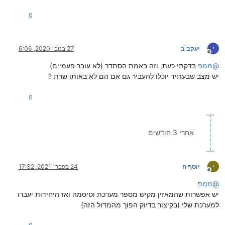
0
י
יעקב ב
27 בנוב׳ 2020, 6:06
מנותק
@
ממפ
בדקתי כעת, וזה באמת הסתדר (לא עובר פעמיים)
יש מצב שבעתיד יוכלו להעביר גם אם הם לא באותו שרת ?
0
אחרי 3 חודשים
י
יוסף ח
24 בפבר׳ 2021, 17:32
מנותק
@
ממפ
יש אפשרות שהמאזין מקיש מספר מערכת וסיסמה ואז היחידות יעברו
למערכת שלי (בקיצור בדיוק הפוך מהמדול הזה)