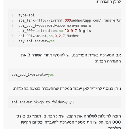
להלן ההגדרות:
type
=api
api_link
=http://ivrmmf.
000
webhostapp.com/TransferUnits
=password=סיסמת המערכת שלכם
api_add_0
api_000
=destination,
no
,
10
,
9
,
7
,Digits
api_001
=amount,
no
,
0
,
2
,
7
,Number
say_api_answer
=
yes
אם המערכת בשרת הפרייבט, יש להוסיף אחרי השורה 3 את
ההגדרה הבאה:
api_add_1
=private=
yes
ניתן בנוסף להגדיר לאן יעבור במקרה שההעברה בוצעה בהצלחה:
api_answer_ok
=go_to_folder=/
1
/
1
חובה להעלות לשלוחה את הקבצי שמע הבאים, תומך גם ב-tts
000
אנא הקישו את מספר המערכת להעברה ובסיום הקישו
סולמית