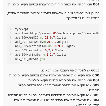
001
אנא הקישו את כמות היחידות להעברה ובסיום הקישו סולמית.
כמו כן ניתן להגדיר שיהיה אפשרות להעביר יחידות ממערכת אחרת,
בשביל זה יש להגדיר כך:
type
=api
api_link
=http://ivrmmf.
000
webhostapp.com/TransferUnits
api_000
=ApiDID,
no
,
10
,
9
,
7
,Digits
api_001
=password,
no
,
0
,
0
,
7
,Digits
api_002
=destination,
no
,
10
,
9
,
7
,Digits
api_003
=amount,
no
,
0
,
2
,
7
,Number
api_004
=private,
no
,
1
,
1
,
7
,Digits
say_api_answer
=
yes
בנוסף יש להעלות את הקבצי שמע הבאים:
000
אנא הקישו את מספר המערכת שלכם ובסיום הקישו סולמית
001
אנא הקישו את הסיסמא ובסיום הקישו סולמית
002
אנא הקישו את מספר המערכת להעברה ובסיום הקישו
סולמית
003
אנא הקישו את כמות היחידות להעברה ובסיום הקישו סולמית
004
אם המערכות בשרת הרגיל הקישו 1, אם המערכות בשרת
הפרייבט הקישו 2.