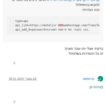
להקיש בהתחלה?
ככה הגדרתי:
type
=api
api_link
=https://motelivr.
000
webhostapp.com/TransferUn
=password=כאן כתבתי את סיסמת המערכת.
api_add_0
בדקתי אצלי וזה עובד מצוין!
זה כל ההגדרות בשלוחה?
0
נ
נץ החמה
24 בפבר׳ 2021, 18:12
מנותק
@
ממפ
כן.
0