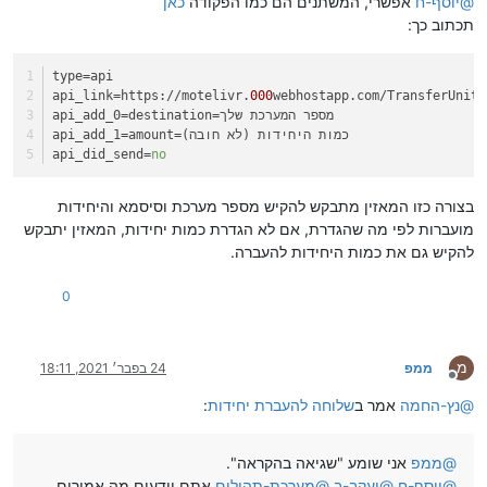
@
יוסף-ח
אפשרי, המשתנים הם כמו הפקודה
כאן
תכתוב כך:
type
=api
api_link
=https://motelivr.
000
webhostapp.com/TransferUnits
=destination=מספר המערכת שלך
api_add_0
=amount=כמות היחידות (לא חובה)
api_add_1
api_did_send
=
no
בצורה כזו המאזין מתבקש להקיש מספר מערכת וסיסמא והיחידות
מועברות לפי מה שהגדרת, אם לא הגדרת כמות יחידות, המאזין יתבקש
להקיש גם את כמות היחידות להעברה.
0
מ
ממפ
24 בפבר׳ 2021, 18:11
מנותק
@
נץ-החמה
אמר ב
שלוחה להעברת יחידות
:
@
ממפ
אני שומע "שגיאה בהקראה".
@
יוסף-ח
@
יעקב-ב
@
מערכת-תהילים
אתם יודעים מה אמורים